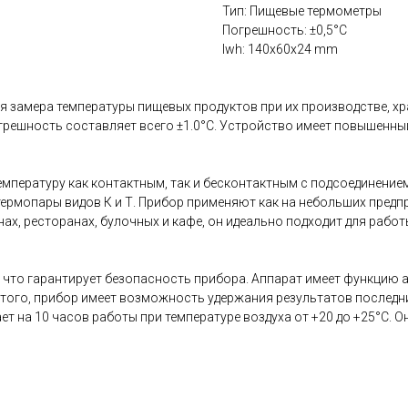
Тип: Пищевые термометры
Погрешность: ±0,5°C
lwh: 140x60x24 mm
 замера температуры пищевых продуктов при их производстве, хран
грешность составляет всего ±1.0°C. Устройство имеет повышенный
мпературу как контактным, так и бесконтактным с подсоединение
ермопары видов К и Т. Прибор применяют как на небольших предпри
нах, ресторанах, булочных и кафе, он идеально подходит для рабо
, что гарантирует безопасность прибора. Аппарат имеет функцию
того, прибор имеет возможность удержания результатов последни
ает на 10 часов работы при температуре воздуха от +20 до +25°С