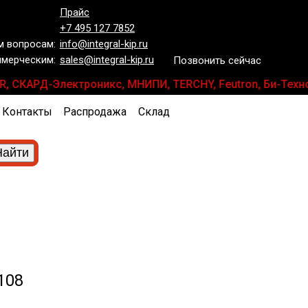
Прайс
+7 495 127 7852
 вопросам:
info@integral-kip.ru
мерческим:
sales@integral-kip.ru
Позвонить сейчас
ANAR, СКАРД-Электроникс, МНИПИ, TERCHY, Feutron, Би-Тех
Контакты
Распродажа
Склад
108