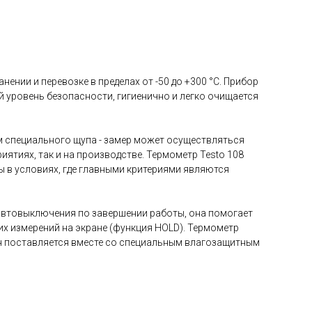
ении и перевозке в пределах от -50 до +300 °С. Прибор
 уровень безопасности, гигиенично и легко очищается
м специального щупа - замер может осуществляться
ятиях, так и на производстве. Термометр Testo 108
ты в условиях, где главными критериями являются
 автовыключения по завершении работы, она помогает
х измерений на экране (функция HOLD). Термометр
. Он поставляется вместе со специальным влагозащитным