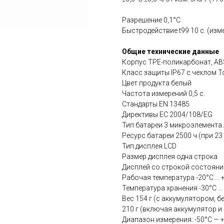
Разрешение 0,1°C
Быстродействие t99 10 с. (из
Общие технические данные
Корпус TPE-поликарбонат, AB
Класс защиты IP67 с чехлом T
Цвет продукта белый
Частота измерений 0,5 с.
Стандарты EN 13485
Директивы ЕС 2004/108/EG
Тип батареи 3 микроэлемента
Ресурс батареи 2500 ч (при 23 
Тип дисплея LCD
Размер дисплея одна строка
Дисплей со строкой состояни
Рабочая температура -20°C ... 
Температура хранения -30°C ...
Вес 154 г (с аккумулятором, б
210 г (включая аккумулятор и
Диапазон измерения: -50°С — 