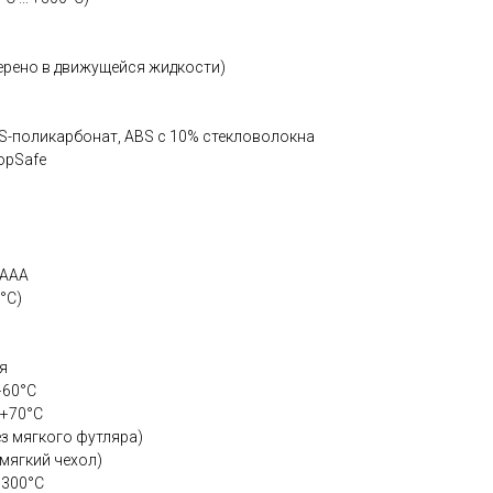
мерено в движущейся жидкости)
S-поликарбонат, ABS c 10% стекловолокна
opSafe
 ААА
°C)
я
+60°C
 +70°C
ез мягкого футляра)
 мягкий чехол)
+300°С