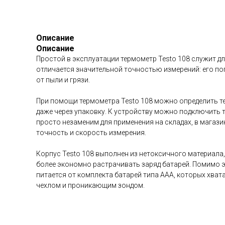
Описание
Описание
Простой в эксплуатации термометр Testo 108 служит для
отличается значительной точностью измерений: его по
от пыли и грязи.
При помощи термометра Testo 108 можно определить те
даже через упаковку. К устройству можно подключить т
просто незаменим для применения на складах, в магази
точность и скорость измерения.
Корпус Testo 108 выполнен из нетоксичного материала
более экономно растрачивать заряд батарей. Помимо э
питается от комплекта батарей типа ААА, которых хват
чехлом и проникающим зондом.