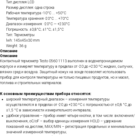
Тип дисплея LCD
Размер дисплея: одна строка
Рабочая температура -10°C ... +50°C
Температура хранения -20°C ... +70°C
Диапазон измерения: -20°С — +230°С
Погрешность: ±0,8°C; ±1°C; ±1,5°C
Тип: Термометры
lwh: 145x45x30 mm
Weight: 36 g
Описание
Описание
Контактный термометр Testo 0560 1113 выполнен в водонепроницаемом
корпусе и измеряет температуру в пределах от -20 до +230 ºC жидких, сыпучих,
вязких сред и воздуха. Защитный кожух на зонде позволяет использовать
прибор для контроля температуры не только пищевых продуктов, но и масел,
топлива и строительных материалов.
К основным преимуществам прибора относятся:
широкий температурный диапазон – измерения температуры
осуществляются в пределах от -20 до +230 ºC с погрешностью от ±0,8 °C до
±1,5 °C в зависимости измерительного интервала;
удобное управление – прибор имеет четыре кнопки, в том числе: включения/
выключения, оС/оF – выбор единицы измерения HOLD – удержание
показаний на дисплее, MAX/MIN – регистрация предельных и минимальных
значений измеренной температуры;