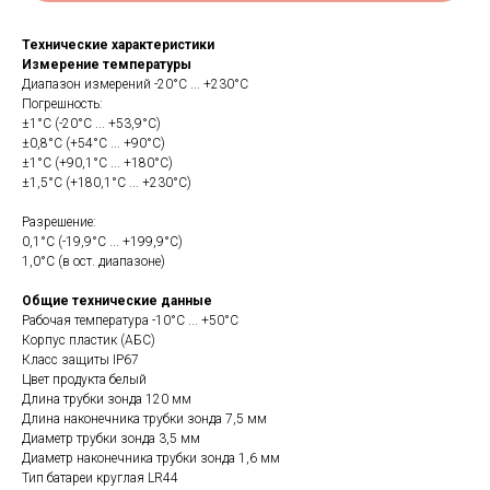
Технические характеристики
Измерение температуры
Диапазон измерений -20°C ... +230°C
Погрешность:
±1°C (-20°C ... +53,9°C)
±0,8°C (+54°C ... +90°C)
±1°C (+90,1°C ... +180°C)
±1,5°C (+180,1°C ... +230°C)
Разрешение:
0,1°C (-19,9°C ... +199,9°C)
1,0°C (в ост. диапазоне)
Общие технические данные
Рабочая температура -10°C ... +50°C
Корпус пластик (АБС)
Класс защиты IP67
Цвет продукта белый
Длина трубки зонда 120 мм
Длина наконечника трубки зонда 7,5 мм
Диаметр трубки зонда 3,5 мм
Диаметр наконечника трубки зонда 1,6 мм
Тип батареи круглая LR44