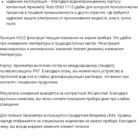
надежная эксплуатация – благодаря водонепроницаемому корпусу
контактный термометр Testo 0560 1113 удобен для контроля технологических
процессов в пищевой промышленности и других отраслях, где требуется
надежная защита электроники от проникновения жидкости, влаги, грязи,
пыли.
Функция HOLD фиксирует текущие показания на экране прибора. Это удобно
при измерениях температуры в труднодоступных местах. Регистрация
максимальных и минимальных значений покажет динамику изменения
температуры.
Корпус термометра выполнен согласно международному стандарту
пылевлагозащиты IP67. Благодаря этому, вы можете мыть устройство в
проточной воде или в слабых дезинфицирующих растворах, что важно при
контакте с пищевыми продуктами.
Результаты измерений выводятся на контрастный ЖК-дисплей. Благодаря
крупным символам, вы легко считаете показания прибора даже при слабом
освещении.
Для питания термометра используется стандартная батарейка LR44. Уровень
заряда отображается на специальном индикаторе на панели прибора, благодаря
чему, вы всегда вовремя замените элемент питания.