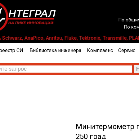
По общим
По ком
chwarz, AnaPico, Anritsu, Fluke, Tektronix, Transmille,
реестр СИ
Библиотека инженера
Комплаенс
Сервис
Минитермометр 
250 град