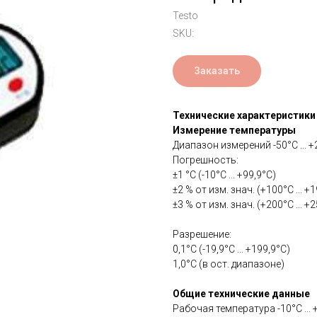
Testo
SKU:
Заказать
Технические характеристики
Измерение температуры
Диапазон измерений -50°C ... 
Погрешность:
±1 °C (-10°C ... +99,9°C)
±2 % от изм. знач. (+100°C ... +
±3 % от изм. знач. (+200°C ... +
Разрешение:
0,1°C (-19,9°C ... +199,9°C)
1,0°C (в ост. диапазоне)
Общие технические данные
Рабочая температура -10°C ... 