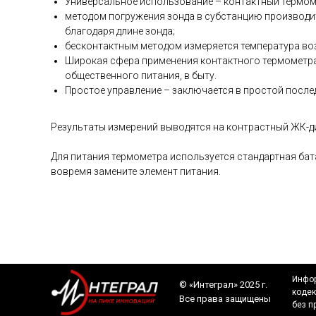
Универсальное использование – контактный термоме
методом погружения зонда в субстанцию производит
благодаря длине зонда;
бесконтактным методом измеряется температура воз
Широкая сфера применения контактного термометра 
общественного питания, в быту.
Простое управление – заключается в простой после
Результаты измерений выводятся на контрастный ЖК-ди
Для питания термометра используется стандартная бата
вовремя замените элемент питания.
Инфор
©️ «Интеграл» 2025 г.
кодек
Все права защищены
без п