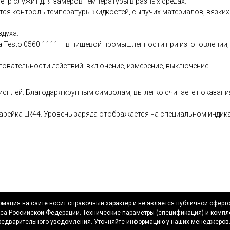
тр служит для замеров температуры в разных средах:
ся контроль температуры жидкостей, сыпучих материалов, вязких 
духа.
Testo 0560 1111 – в пищевой промышленности при изготовлении, 
довательности действий: включение, измерение, выключение.
сплей. Благодаря крупным символам, вы легко считаете показани
рейка LR44. Уровень заряда отображается на специальном индикат
мация на сайте носит справочный характер и не является публичной оферт
са Российской Федерации. Технические параметры (спецификация) и компл
редварительного уведомления. Уточняйте информацию у наших менеджеров