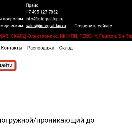
Прайс
+7 495 127 7852
 вопросам:
info@integral-kip.ru
мерческим:
sales@integral-kip.ru
Позвонить сейчас
 PLANAR, СКАРД-Электроникс, МНИПИ, TERCHY, Feutron, Би-
Контакты
Распродажа
Склад
погружной/проникающий до