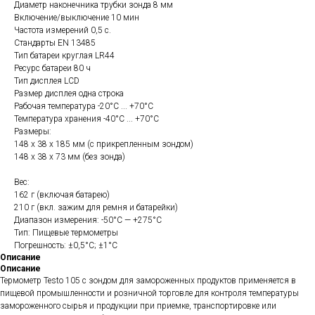
Диаметр наконечника трубки зонда 8 мм
Включение/выключение 10 мин
Частота измерений 0,5 с.
Стандарты EN 13485
Тип батареи круглая LR44
Ресурс батареи 80 ч
Тип дисплея LCD
Размер дисплея одна строка
Рабочая температура -20°C ... +70°C
Температура хранения -40°C ... +70°C
Размеры:
148 x 38 x 185 мм (с прикрепленным зондом)
148 x 38 x 73 мм (без зонда)
Вес:
162 г (включая батарею)
210 г (вкл. зажим для ремня и батарейки)
Диапазон измерения: -50°С — +275°С
Тип: Пищевые термометры
Погрешность: ±0,5°C; ±1°C
Описание
Описание
Термометр Testo 105 с зондом для замороженных продуктов применяется в
пищевой промышленности и розничной торговле для контроля температуры
замороженного сырья и продукции при приемке, транспортировке или