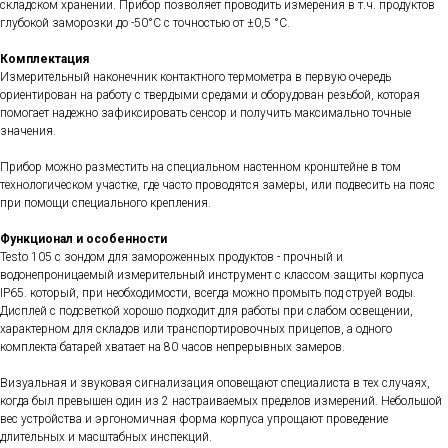
складском хранении. Прибор позволяет проводить измерения в т.ч. продуктов
глубокой заморозки до -50°C с точностью от ±0,5 °C.
Комплектация
Измерительный наконечник контактного термометра в первую очередь
ориентирован на работу с твердыми средами и оборудован резьбой, которая
помогает надежно зафиксировать сенсор и получить максимально точные
значения.
Прибор можно разместить на специальном настенном кронштейне в том
технологическом участке, где часто проводятся замеры, или подвесить на пояс
при помощи специального крепления.
Функционал и особенности
Testo 105 с зондом для замороженных продуктов - прочный и
водонепроницаемый измерительный инструмент с классом защиты корпуса
IP65. который, при необходимости, всегда можно промыть под струей воды.
Дисплей с подсветкой хорошо подходит для работы при слабом освещении,
характерном для складов или транспортировочных прицепов, а одного
комплекта батарей хватает на 80 часов непрерывных замеров.
Визуальная и звуковая сигнализация оповещают специалиста в тех случаях,
когда был превышен один из 2 настраиваемых пределов измерений. Небольшой
вес устройства и эргономичная форма корпуса упрощают проведение
длительных и масштабных инспекций.