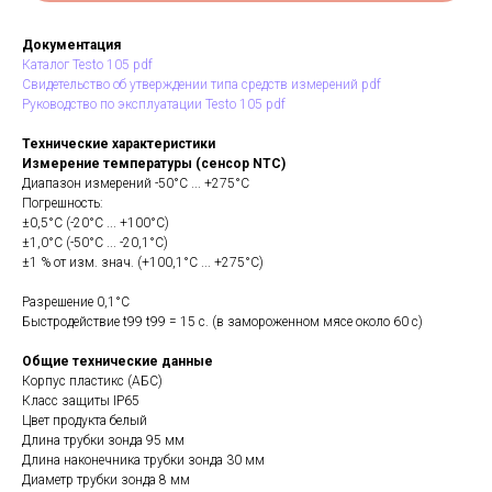
Документация
Каталог Testo 105 pdf
Свидетельство об утверждении типа средств измерений pdf
Руководство по эксплуатации Testo 105 pdf
Технические характеристики
Измерение температуры (сенсор NTC)
Диапазон измерений -50°C ... +275°C
Погрешность:
±0,5°C (-20°C ... +100°C)
±1,0°C (-50°C ... -20,1°C)
±1 % от изм. знач. (+100,1°C ... +275°C)
Разрешение 0,1°C
Быстродействие t99 t99 = 15 с. (в замороженном мясе около 60 с)
Общие технические данные
Корпус пластикc (АБС)
Класс защиты IP65
Цвет продукта белый
Длина трубки зонда 95 мм
Длина наконечника трубки зонда 30 мм
Диаметр трубки зонда 8 мм