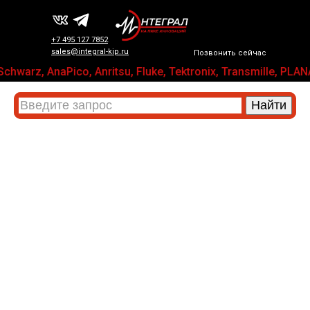
+7 495 127 7852
sales@integral-kip.ru
Позвонить сейчас
chwarz, AnaPico, Anritsu, Fluke, Tektronix, Transmille,