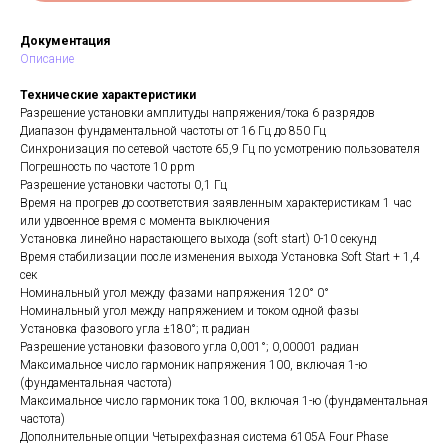
Документация
Описание
Технические характеристики
Разрешение установки амплитуды напряжения/тока 6 разрядов
Диапазон фундаментальной частоты от 16 Гц до 850 Гц
Синхронизация по сетевой частоте 65,9 Гц по усмотрению пользователя
Погрешность по частоте 10 ppm
Разрешение установки частоты 0,1 Гц
Время на прогрев до соответствия заявленным характеристикам 1 час
или удвоенное время с момента выключения
Установка линейно нарастающего выхода (soft start) 0-10 секунд
Время стабилизации после изменения выхода Установка Soft Start + 1,4
сек
Номинальный угол между фазами напряжения 120° 0°
Номинальный угол между напряжением и током одной фазы
Установка фазового угла ±180°; π радиан
Разрешение установки фазового угла 0,001°; 0,00001 радиан
Максимальное число гармоник напряжения 100, включая 1-ю
(фундаментальная частота)
Максимальное число гармоник тока 100, включая 1-ю (фундаментальная
частота)
Дополнительные опции Четырехфазная система 6105A Four Phase