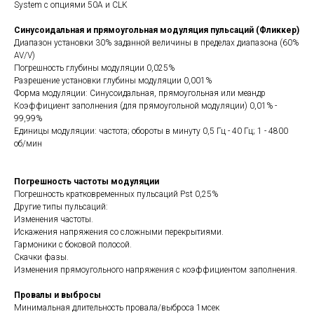
System с опциями 50А и CLK
Синусоидальная и прямоугольная модуляция пульсаций (Фликкер)
Диапазон установки 30% заданной величины в пределах диапазона (60%
AV/V)
Погрешность глубины модуляции 0,025%
Разрешение установки глубины модуляции 0,001%
Форма модуляции: Синусоидальная, прямоугольная или меандр
Коэффициент заполнения (для прямоугольной модуляции) 0,01% -
99,99%
Единицы модуляции: частота; обороты в минуту 0,5 Гц - 40 Гц; 1 - 4800
об/мин
Погрешность частоты модуляции
Погрешность кратковременных пульсаций Pst 0,25%
Другие типы пульсаций:
Изменения частоты.
Искажения напряжения со сложными перекрытиями.
Гармоники с боковой полосой.
Скачки фазы.
Изменения прямоугольного напряжения с коэффициентом заполнения.
Провалы и выбросы
Минимальная длительность провала/выброса 1мсек