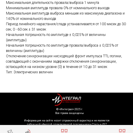
Максимальная длительность провала/выброса 1 минута
Минимальная амплитуда провала 0% от номинального выхода
Максимальная амплитуда выброса меньшее из максимума диапазона и
140% от номинального выхода
Период линейного нарастания/спада устанавливается от 100 мксек до 30
сек; 0 - 60 сек ± 31 мксек
Начальная погрешность по амплитуде ± 0,025% от величины
(амплитуды)
Начальная погрешность по амплитуде провала/выброса ± 0,025% от
величины (амплитуды)
Отключение синхронизации нисходящий фронт импульса TTL-логики,
совпадающий с окончанием задержки отключения синхронизации,
остающийся на низком уровне (0) в течение от 10 до 31 мксек
Тип: Электрических величин
©️ «Интеграл» 2025 г.
Все права защищены
Информация на сайте носит справочный характер и не является
публичной офертой, определяемой положениями Статьи 437
Гражданского кодекса Российской Федерации. Технические параметры
(спецификация) и комплект поставки товара могут быть изменены