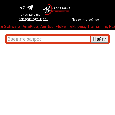
+7 495 127 7852
sales@integral-kip.ru
Позвонить сейчас
 Schwarz, AnaPico, Anritsu, Fluke, Tektronix, Transmil