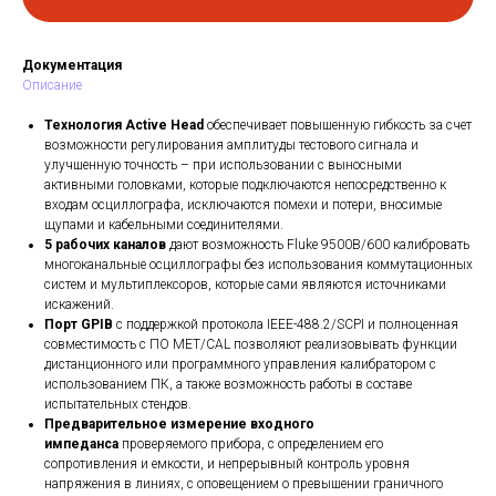
Документация
Описание
Технология Active Head
обеспечивает повышенную гибкость за счет
возможности регулирования амплитуды тестового сигнала и
улучшенную точность – при использовании с выносными
активными головками, которые подключаются непосредственно к
входам осциллографа, исключаются помехи и потери, вносимые
щупами и кабельными соединителями.
5 рабочих каналов
дают возможность Fluke 9500B/600 калибровать
многоканальные осциллографы без использования коммутационных
систем и мультиплексоров, которые сами являются источниками
искажений.
Порт GPIB
с поддержкой протокола IEEE-488.2/SCPI и полноценная
совместимость с ПО MET/CAL позволяют реализовывать функции
дистанционного или программного управления калибратором с
использованием ПК, а также возможность работы в составе
испытательных стендов.
Предварительное измерение входного
импеданса
проверяемого прибора, с определением его
сопротивления и емкости, и непрерывный контроль уровня
напряжения в линиях, с оповещением о превышении граничного