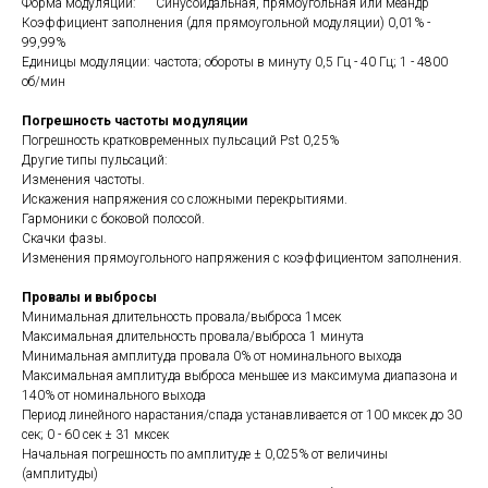
Форма модуляции: Синусоидальная, прямоугольная или меандр
Коэффициент заполнения (для прямоугольной модуляции) 0,01% -
99,99%
Единицы модуляции: частота; обороты в минуту 0,5 Гц - 40 Гц; 1 - 4800
об/мин
Погрешность частоты модуляции
Погрешность кратковременных пульсаций Pst 0,25%
Другие типы пульсаций:
Изменения частоты.
Искажения напряжения со сложными перекрытиями.
Гармоники с боковой полосой.
Скачки фазы.
Изменения прямоугольного напряжения с коэффициентом заполнения.
Провалы и выбросы
Минимальная длительность провала/выброса 1мсек
Максимальная длительность провала/выброса 1 минута
Минимальная амплитуда провала 0% от номинального выхода
Максимальная амплитуда выброса меньшее из максимума диапазона и
140% от номинального выхода
Период линейного нарастания/спада устанавливается от 100 мксек до 30
сек; 0 - 60 сек ± 31 мксек
Начальная погрешность по амплитуде ± 0,025% от величины
(амплитуды)