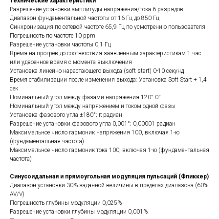
Технические характеристики
Разрешение установки амплитуды напряжения/тока 6 разрядов
Диапазон фундаментальной частоты от 16 Гц до 850 Гц
Синхронизация по сетевой частоте 65,9 Гц по усмотрению пользователя
Погрешность по частоте 10 ppm
Разрешение установки частоты 0,1 Гц
Время на прогрев до соответствия заявленным характеристикам 1 час
или удвоенное время с момента выключения
Установка линейно нарастающего выхода (soft start) 0-10 секунд
Время стабилизации после изменения выхода: Установка Soft Start + 1,4
сек
Номинальный угол между фазами напряжения 120° 0°
Номинальный угол между напряжением и током одной фазы
Установка фазового угла ±180°; π радиан
Разрешение установки фазового угла 0,001°; 0,00001 радиан
Максимальное число гармоник напряжения 100, включая 1-ю
(фундаментальная частота)
Максимальное число гармоник тока 100, включая 1-ю (фундаментальная
частота)
Синусоидальная и прямоугольная модуляция пульсаций (Фликкер)
Диапазон установки 30% заданной величины в пределах диапазона (60%
AV/V)
Погрешность глубины модуляции 0,025%
Разрешение установки глубины модуляции 0,001%