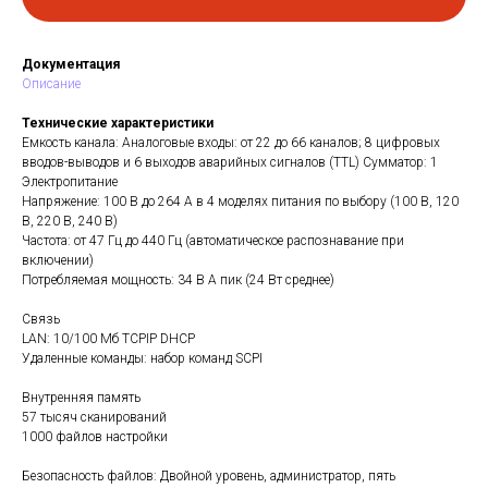
Документация
Описание
Технические характеристики
Емкость канала: Аналоговые входы: от 22 до 66 каналов; 8 цифровых
вводов-выводов и 6 выходов аварийных сигналов (TTL) Сумматор: 1
Электропитание
Напряжение: 100 В до 264 А в 4 моделях питания по выбору (100 В, 120
В, 220 В, 240 В)
Частота: от 47 Гц до 440 Гц (автоматическое распознавание при
включении)
Потребляемая мощность: 34 В А пик (24 Вт среднее)
Связь
LAN: 10/100 Мб TCPIP DHCP
Удаленные команды: набор команд SCPI
Внутренняя память
57 тысяч сканирований
1000 файлов настройки
Безопасность файлов: Двойной уровень, администратор, пять