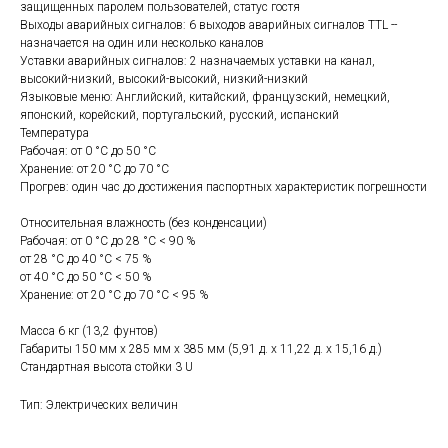
защищенных паролем пользователей, статус гостя
Выходы аварийных сигналов: 6 выходов аварийных сигналов TTL --
назначается на один или несколько каналов
Уставки аварийных сигналов: 2 назначаемых уставки на канал,
высокий-низкий, высокий-высокий, низкий-низкий
Языковые меню: Английский, китайский, французский, немецкий,
японский, корейский, португальский, русский, испанский
Температура
Рабочая: от 0 °C до 50 °C
Хранение: от 20 °C до 70 °C
Прогрев: один час до достижения паспортных характеристик погрешности
Относительная влажность (без конденсации)
Рабочая: от 0 °C до 28 °C < 90 %
от 28 °C до 40 °C < 75 %
от 40 °C до 50 °C < 50 %
Хранение: от 20 °C до 70 °C < 95 %
Масса 6 кг (13,2 фунтов)
Габариты 150 мм x 285 мм x 385 мм (5,91 д. x 11,22 д. x 15,16 д.)
Стандартная высота стойки 3 U
Тип: Электрических величин