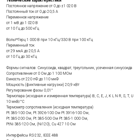
Технические характеристики
Постоянное напряжение от 0 до ±1 020 В
Постоянный ток от 0 до 20,5 А
Переменное напряжение
от 1 мВ до 1 020 В
от 10 Гц до 500 кГц
Вольт*Герц 1 000 В при 10 кГц/330 В при 100 кГц
Переменный ток
от 29 мкА до 20,5 А
от 10 Гц до 30 кГц
Формы сигналов: Синусоида, квадрат, треугольник, усеченная синусоида
Сопротивление от 0 Ом до 1 100 МОм
Емкость от 220 пФ до 110 мкФ
Мощность (фиктивные нагрузки) 20,9 кВт
Регулирование фазы 0,01°
Термопара (исходная и измеренная температура) B, C, E, J, K L N R, S, T, U
10 мкВ/°C
Термометр сопротивления (исходная температура)
Pt 385-100 Ом, Pt 3926-100 Ом Pt 3916-100 Ом,
Pt 385-200 Ом, Pt 385-500 Ом Pt 385-1 000 Ом,
PtNi 385-120 Ом, (Ni120), Cu 427 10 Ом
Интерфейсы RS-232, IEEE 488