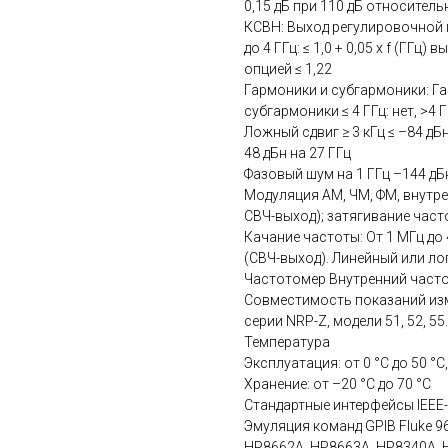
0,15 дБ при 110 дБ относитель
КСВН: Выход регулировочной голо
до 4 ГГц: ≤ 1,0 + 0,05 x f (ГГц)
опцией ≤ 1,22
Гармоники и субгармоники: Гар
субгармоники ≤ 4 ГГц: нет, >4 Г
Ложный сдвиг ≥ 3 кГц ≤ –84 дБн 
48 дБн на 27 ГГц
Фазовый шум на 1 ГГц –144 дБн
Модуляция АМ, ЧМ, ФМ, внутре
СВЧ-выход); затягивание част
Качание частоты: От 1 МГц до 
(СВЧ-выход). Линейный или л
Частотомер Внутренний част
Совместимость показаний изм
серии NRP-Z, модели 51, 52, 55.0
Температура
Эксплуатация: от 0 °C до 50 °C
Хранение: от –20 °C до 70 °C
Стандартные интерфейсы IEEE-
Эмуляция команд GPIB Fluke 96
HP8662A, HP8663A, HP8340A, HP