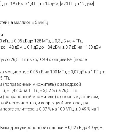
] до +18 дБм, >1,4 ГГц: +14 дБм, [>20 ГГц: +12 дБм]
стей на миллион ± 5 мкГц
:
и:
0 кГц, ± 0,05 дБ до 128 МГц, ± 0,3 дБ на 4 ГГц
 до –48 дБм, ± 0,1 дБ до –84 дБм, ± 0,7 дБ на –130 дБм
5 дБ до 26,5 ГГц выход СВЧ с опцией ВЧ (после
мощности; ± 0,05 дБ на 100 МГц, ± 0,07 дБ на 1 ГГц, ±
,5 ГГц
и (поправочный множитель) с заводской
ц, ± 1,42 % на 1 ГГц, ± 3,52 % на 26,5 ГГц
и (поправочный множитель) с опорным датчиком,
ной неточностью, и коррекцией вектора для
орте сплиттера; ± 0,37 % на 100 МГц, ± 0,49 % на 1
 Выход регулировочной головки: ± 0,02 дБ до 49 дБ, ±