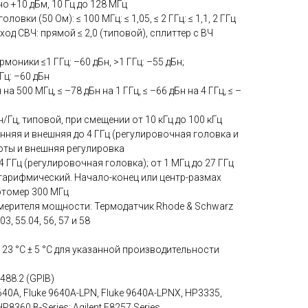
но +10 дБм, 10 Гц до 128 МГц
вки (50 Ом): ≤ 100 МГц: ≤ 1,05, ≤ 2 ГГц: ≤ 1,1, 2 ГГц
 выход СВЧ: прямой ≤ 2,0 (типовой), сплиттер с ВЧ
моники ≤1 ГГц: –60 дБн, >1 ГГц: –55 дБн;
Гц: –60 дБн
на 500 МГц, ≤ –78 дБн на 1 ГГц, ≤ –66 дБн на 4 ГГц, ≤ –
/Гц, типовой, при смещении от 10 кГц до 100 кГц
нняя и внешняя до 4 ГГц (регулировочная головка и
оты и внешняя регулировка
4 ГГц (регулировочная головка); от 1 МГц до 27 ГГц
огарифмический. Начало-конец или центр-размах
отомер 300 МГц
ерителя мощности: Термодатчик Rhode & Schwarz
3, 55.04, 56, 57 и 58
, 23 °C ± 5 °C для указанной производительности
488.2 (GPIB)
40A, Fluke 9640A-LPN, Fluke 9640A-LPNX, HP3335,
8360 B-Series; Agilent E8257 Series