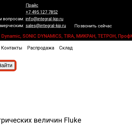
Прайс
+7 495 127 7852
 вопросам:
info@integral-kip.ru
мерческим:
sales@integral-kip.ru
Позвонить сейчас
 Dynamic, SONIC DYNAMICS, TIRA, МИКРАН, ТЕТРОН, ПрофКиП
Контакты
Распродажа
Склад
рических величин Fluke