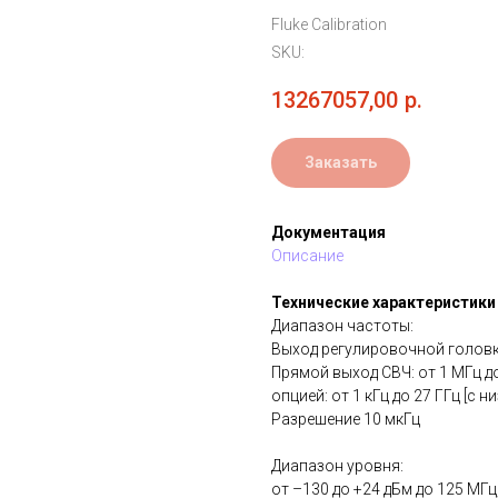
Fluke Calibration
SKU:
13267057,00
р.
Заказать
Документация
Описание
Технические характеристики
Диапазон частоты:
Выход регулировочной головки 
Прямой выход СВЧ: от 1 МГц д
опцией: от 1 кГц до 27 ГГц [с 
Разрешение 10 мкГц
Диапазон уровня:
от –130 до +24 дБм до 125 МГц, 