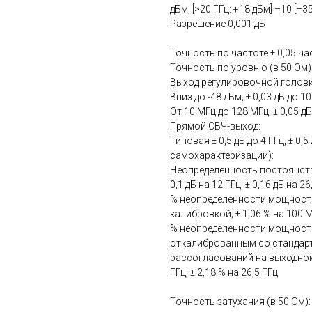
дБм, [>20 ГГц: +18 дБм] –10 [–35
Разрешение 0,001 дБ
Точность по частоте ± 0,05 ча
Точность по уровню (в 50 Ом)
Выход регулировочной головк
Вниз до -48 дБм; ± 0,03 дБ до 10
От 10 МГц до 128 МГц; ± 0,05 дБ
Прямой СВЧ-выход:
Типовая ± 0,5 дБ до 4 ГГц, ± 0,
самохарактеризации):
Неопределенность постоянства 
0,1 дБ на 12 ГГц, ± 0,16 дБ на 26
% неопределенности мощност
калибровкой; ± 1,06 % на 100 МГ
% неопределенности мощност
откалиброванным со стандарт
рассогласований на выходном п
ГГц, ± 2,18 % на 26,5 ГГц
Точность затухания (в 50 Ом):