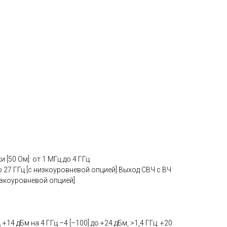
[50 Ом]: от 1 МГц до 4 ГГц
о 27 ГГц [с низкоуровневой опцией] Выход СВЧ с ВЧ
низкоуровневой опцией]
+14 дБм на 4 ГГц –4 [–100] до +24 дБм, >1,4 ГГц: +20