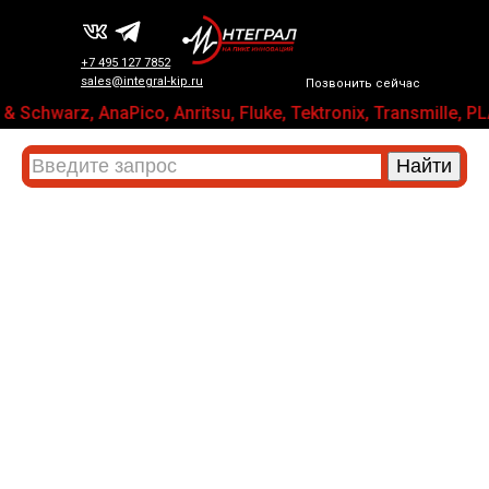
+7 495 127 7852
sales@integral-kip.ru
Позвонить сейчас
& Schwarz, AnaPico, Anritsu, Fluke, Tektronix, Transmil