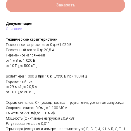
Заказать
Документация
Описание
Технические характеристики
Постоянное напряжение от 0 до ±1 020 В
Постоянный ток от 0 до 20,5 А
Переменное напряжение
от 1 мВ до 1 020 В
от 10 Гц до 500 кГц
Вольт*Герц 1 000 В при 10 кГц/330 В при 100 кГц
Переменный ток
от 29 мкА до 20,5 А
от 10 Гц до 30 кГц
Формы сигналов: Синусоида, квадрат, треугольник, усеченная синусоида
Сопротивление от 0 Ом до 1 100 МОм
Емкость от 220 пФ до 110 мкФ
Мощность (фиктивные нагрузки) 20,9 кВт
Регулирование фазы 0,01°
Термопара (исходная и измеренная температура) B, C, E, J, K L N R, S, T, U