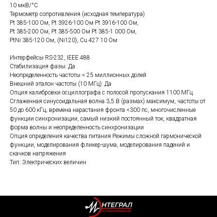
10 мкВ/°C
Термометр сопротивления (исходная температура)
Pt 385-100 Ом, Pt 3926-100 Ом Pt 3916-100 Ом,
Pt 385-200 Ом, Pt 385-500 Ом Pt 385-1 000 Ом,
PtNi 385-120 Ом, (Ni120), Cu 427 10 Ом
Интерфейсы RS-232, IEEE 488
Стабилизация фазы: Да
Неопределенность частоты < 25 миллионных долей
Внешний эталон частоты (10 МГц): Да
Опция калибровки осциллографа с полосой пропускания 1100 МГц
Сглаженная синусоидальная волна 3,5 В (размах) максимум, частоты от
50 до 600 кГц; времена нарастания фронта <300 пс, многочисленные
функции синхронизации, самый низкий постоянный ток, квадратная
форма волны и неопределенность синхронизации
Опция определения качества питания Режимы сложной гармонической
функции, моделирования фликер-шума, моделирования падений и
скачков напряжения
Тип: Электрических величин