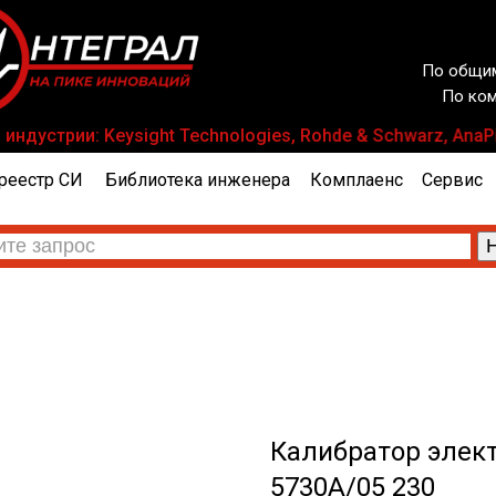
По общим
По ком
устрии: Keysight Technologies, Rohde & Schwarz, AnaPico
реестр СИ
Библиотека инженера
Комплаенс
Сервис
Калибратор элект
5730A/05 230