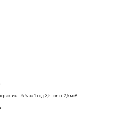
а
ристика 95 % за 1 год: 3,5 ppm + 2,5 мкВ
а