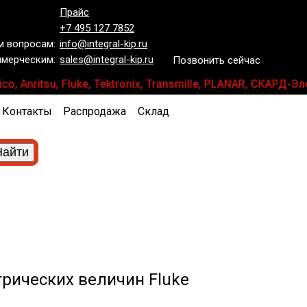
Прайс
+7 495 127 7852
 вопросам:
info@integral-kip.ru
мерческим:
sales@integral-kip.ru
Позвонить сейчас
, Anritsu, Fluke, Tektronix, Transmille, PLANAR, СКАРД-
Контакты
Распродажа
Склад
рических величин Fluke