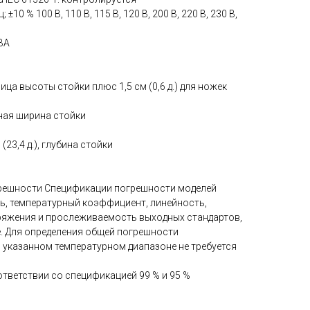
 ± 10 % 100 В, 110 В, 115 В, 120 В, 200 В, 220 В, 230 В,
ВА
иница высоты стойки плюс 1,5 см (0,6 д.) для ножек
тная ширина стойки
м (23,4 д.), глубина стойки
решности Спецификации погрешности моделей
, температурный коэффициент, линейность,
ряжения и прослеживаемость выходных стандартов,
. Для определения общей погрешности
 указанном температурном диапазоне не требуется
тветствии со спецификацией 99 % и 95 %