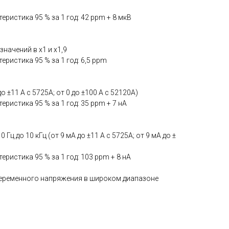
ристика 95 % за 1 год: 42 ppm + 8 мкВ
значений в x1 и x1,9
ристика 95 % за 1 год: 6,5 ppm
 до ±11 А с 5725A; от 0 до ±100 А с 52120A)
ристика 95 % за 1 год: 35 ppm + 7 нА
0 Гц до 10 кГц (от 9 мА до ±11 А с 5725A; от 9 мА до ±
ристика 95 % за 1 год: 103 ppm + 8 нА
еременного напряжения в широком диапазоне