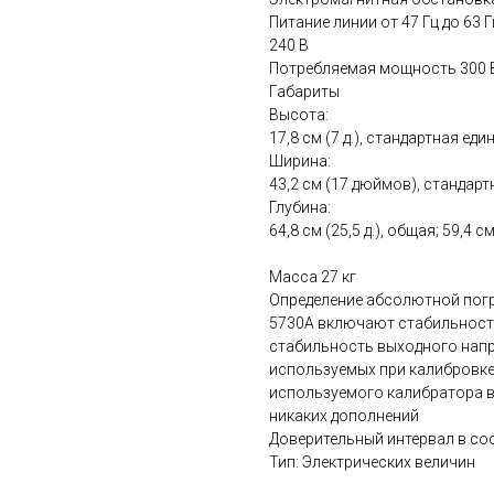
Питание линии от 47 Гц до 63 Гц;
240 В
Потребляемая мощность 300 
Габариты
Высота:
17,8 см (7 д.), стандартная ед
Ширина:
43,2 см (17 дюймов), стандар
Глубина:
64,8 см (25,5 д.), общая; 59,4 с
Масса 27 кг
Определение абсолютной пог
5730A включают стабильность
стабильность выходного нап
используемых при калибровке
используемого калибратора в
никаких дополнений
Доверительный интервал в соо
Тип: Электрических величин