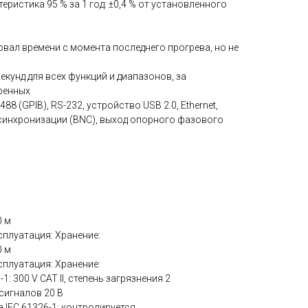
ристика 95 % за 1 год: ±0,4 % от установленного
вал времени с момента последнего прогрева, но не
екунд для всех функций и диапазонов, за
ренных
8 (GPIB), RS-232, устройство USB 2.0, Ethernet,
 синхронизации (BNC), выход опорного фазового
0 м
плуатация: Хранение:
0 м
плуатация: Хранение:
: 300 V CAT II, степень загрязнения 2
сигналов 20 В
 IEC 61326-1: контролируется