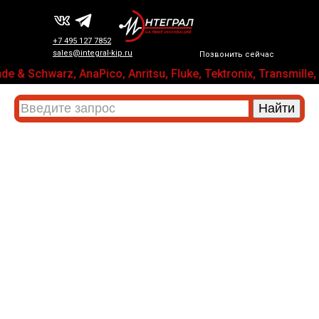
+7 495 127 7852
sales@integral-kip.ru
Позвонить сейчас
e & Schwarz, AnaPico, Anritsu, Fluke, Tektronix, Transm