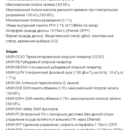
Максимальная полоса приема 260 МГц
Максимальная полоса анализа реального времени при спектральном
разрешении 100 кГц 260 МГц
Минимальная полоса разрешения 0.1 Гц
Объем внутренней памяти РПУ 2 ГБ (67108864 отсчетов)
Интерфейс вывода данных 10 Гбит/с Ethernet (SFP+)
Формат вывода данных: Вещественный спектр (дБм), комплексный
спектр, временная выборка (I/Q)
Опции:
MWR-OCXO Термостатированный опорный генератор (OCXO)
MWR-RB Рубидиевый опорный генератор
MWR-RB-ENH Улучшенный рубидиевый опорный генератор
MWR-ULPN Ультранизкий фазовый шум (-139 дБн/Гц на отстр. 10 кГц от
1 ГГц)
MWR-SW Антенный переключатель (2 канала)
MWR-DDR DDR-память объемом 2 Гб с максимальной полосой записи
130 МГц
MWR-DDR+ DDR-память объемом 2 Гб с максимальной полосой записи
260 МГц
MWR-EMI Набор ЭМИ фильтров
MWR-PC Встроенный ПК с сенсорным дисплеем (без данной опции
управление осуществляется от внешнего ПК через Ethernet)
MWR-SFP Удаленное управление, скорость интерфейса 1 Гбит/с (SFP)