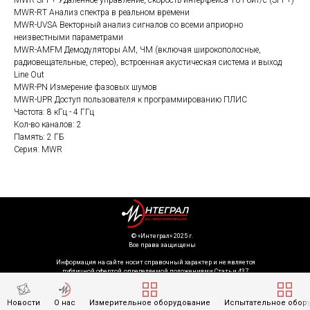
MWR-SFP+ Удаленное управление, скорость интерфейса 10 Гбит/с (SFP+)
MWR-RT Анализ спектра в реальном времени
MWR-UVSA Векторный анализ сигналов со всеми априорно
неизвестными параметрами
MWR-AMFM Демодуляторы АМ, ЧМ (включая широкополосные,
радиовещательные, стерео), встроенная акустическая система и выход
Line Out
MWR-PN Измерение фазовых шумов
MWR-UPR Доступ пользователя к программированию ПЛИС
Частота: 8 кГц - 4 ГГц
Кол-во каналов: 2
Память: 2 ГБ
Серия: MWR
©️ «Интеграл» 2025 г.
Все права защищены
Информация на сайте носит справочный характер и не является
публичной офертой, определяемой положениями Статьи 437
Гражданского кодекса Российской Федерации. Технические параметры
(спецификация) и комплект поставки товара могут быть изменены
производителем без предварительного уведомления. Уточняйте
Новости
О нас
Измерительное оборудование
Испытательное обор
информацию у наших менеджеров.