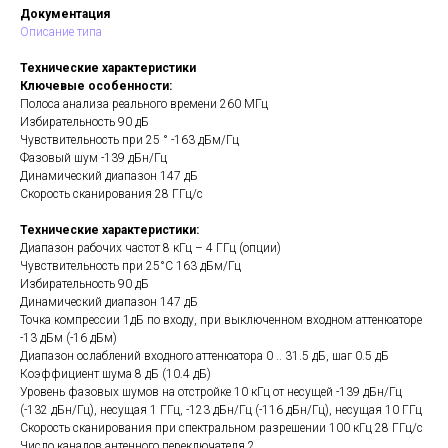
Документация
Описание типа
Технические характеристики
Ключевые особенности:
Полоса анализа реального времени 260 МГц
Избирательность 90 дБ
Чувствительность при 25 ° -163 дБм/Гц
Фазовый шум -139 дБн/Гц
Динамический диапазон 147 дБ
Скорость сканирования 28 ГГц/с
Технические характеристики:
Диапазон рабочих частот 8 кГц – 4 ГГц (опции)
Чувствительность при 25°C 163 дБм/Гц
Избирательность 90 дБ
Динамический диапазон 147 дБ
Точка компрессии 1дБ по входу, при выключенном входном аттенюаторе
-13 дБм (-16 дБм)
Диапазон ослаблений входного аттенюатора 0 .. 31.5 дБ, шаг 0.5 дБ
Коэффициент шума 8 дБ (10.4 дБ)
Уровень фазовых шумов на отстройке 10 кГц от несущей -139 дБн/Гц
(-132 дБн/Гц), несущая 1 ГГц, -123 дБн/Гц (-116 дБн/Гц), несущая 10 ГГц
Скорость сканирования при спектральном разрешении 100 кГц 28 ГГц/с
Число каналов антенного переключателя 2