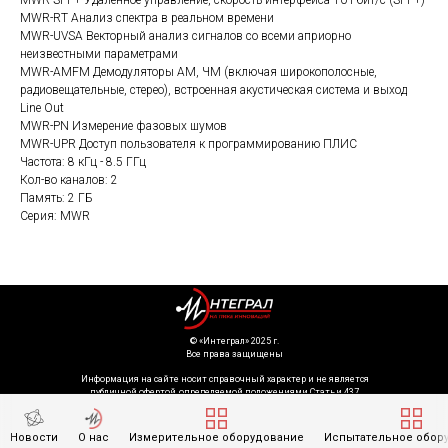
MWR-SFP+ Удаленное управление, скорость интерфейса 10 Гбит/с (SFP+)
MWR-RT Анализ спектра в реальном времени
MWR-UVSA Векторный анализ сигналов со всеми априорно
неизвестными параметрами
MWR-AMFM Демодуляторы АМ, ЧМ (включая широкополосные,
радиовещательные, стерео), встроенная акустическая система и выход
Line Out
MWR-PN Измерение фазовых шумов
MWR-UPR Доступ пользователя к программированию ПЛИС
Частота: 8 кГц - 8.5 ГГц
Кол-во каналов: 2
Память: 2 ГБ
Серия: MWR
©️ «Интеграл» 2025 г.
Все права защищены
Информация на сайте носит справочный характер и не является
публичной офертой, определяемой положениями Статьи 437
Гражданского кодекса Российской Федерации. Технические параметры
(спецификация) и комплект поставки товара могут быть изменены
производителем без предварительного уведомления. Уточняйте
Новости
О нас
Измерительное оборудование
Испытательное обор
информацию у наших менеджеров.