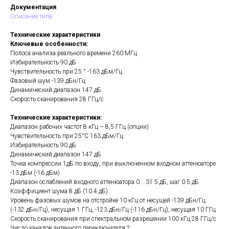
Документация
Описание типа
Технические характеристики
Ключевые особенности:
Полоса анализа реального времени 260 МГц
Избирательность 90 дБ
Чувствительность при 25 ° -163 дБм/Гц
Фазовый шум -139 дБн/Гц
Динамический диапазон 147 дБ
Скорость сканирования 28 ГГц/с
Технические характеристики:
Диапазон рабочих частот 8 кГц – 8,5 ГГц (опции)
Чувствительность при 25°C 163 дБм/Гц
Избирательность 90 дБ
Динамический диапазон 147 дБ
Точка компрессии 1дБ по входу, при выключенном входном аттенюаторе
-13 дБм (-16 дБм)
Диапазон ослаблений входного аттенюатора 0 .. 31.5 дБ, шаг 0.5 дБ
Коэффициент шума 8 дБ (10.4 дБ)
Уровень фазовых шумов на отстройке 10 кГц от несущей -139 дБн/Гц
(-132 дБн/Гц), несущая 1 ГГц, -123 дБн/Гц (-116 дБн/Гц), несущая 10 ГГц
Скорость сканирования при спектральном разрешении 100 кГц 28 ГГц/с
Число каналов антенного переключателя 2