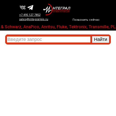
+7 495 127 7852
sales@integral-kip.ru
Позвонить сейчас
& Schwarz, AnaPico, Anritsu, Fluke, Tektronix, Transmil