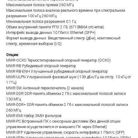
Максимальная полоса приема 260 МГц
Максимальная полоса анализа реального времени при спектральном
разрешении 100 кГц 260 МГц
Минимальная полоса разрешения 0.1 Гц
Объем внутренней памяти РПУ 2 ГБ (67108864 отсчетов)
Интерфейс вывода данных 10 Гбит/с Ethernet (SFP+)
Формат вывода данных: Вещественный спектр (дБм), комплексный
спектр, временная выборка (I/Q)
Опции:
MWR-OCXO Термостатированный опорный генератор (OCXO)
MWR-RB Рубидиевый опорный генератор
MWR-RB-ENH Улучшенный рубидиевый опорный генератор
MWR-ULPN Ультранизкий фазовый шум (-139 дБн/Гц на отстр. 10 кГц от
1 ГГц)
MWR-SW Антенный переключатель (2 канала)
MWR-DDR DDR-память объемом 2 Гб с максимальной полосой записи
130 МГц
MWR-DDR+ DDR-память объемом 2 Гб с максимальной полосой записи
260 МГц
MWR-EMI Набор ЭМИ фильтров
MWR-PC Встроенный ПК с сенсорным дисплеем (без данной опции
управление осуществляется от внешнего ПК через Ethernet)
MWR-SFP Удаленное управление, скорость интерфейса 1 Гбит/с (SFP)