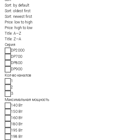
Sort: by default
Sort: oldest first
Sort: newest first
Price: low to high
Price: high to low
Title: A—Z
Title: Z—A
Серия
DP2000
DP700
DP800
DP900
Кол-во каналов
1
2
3
Максимальная мощность
140 Вт
150 Вт
160 Вт
180 Вт
195 Вт
198 Вт