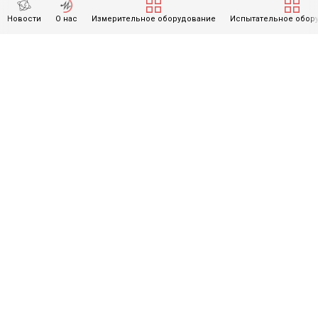
(спецификация) и комплект поставки товара могут быть изменены
производителем без предварительного уведомления. Уточняйте
Новости
О нас
Измерительное оборудование
Испытательное обор
информацию у наших менеджеров.