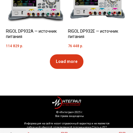
RIGOL DP932A — источник
RIGOL DP932E — источник
питания
питания
114 829
р.
76 448
р.
Load more
©️ «Интеграл» 2025 г.
Все права защищены
Информация на сайте носит справочный характер и не является
публичной офертой, определяемой положениями Статьи 437
Гражданского кодекса Российской Федерации. Технические параметры