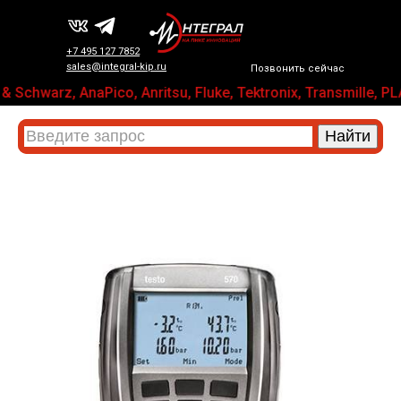
+7 495 127 7852
sales@integral-kip.ru
Позвонить сейчас
 Schwarz, AnaPico, Anritsu, Fluke, Tektronix, Transmill