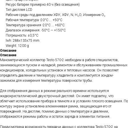
Ресурс батареи примерно 40 ч (без освещения)
Тип дисплея LCD
Рабочие среды под давлением ХФУ; ХФУ; N; H₂O; Измерение O₂
Рабочая температура -20°C ... +50°C
Температура хранения -20°C ... +60°C
Диапазон измерения: -50°С — +150°С
Погрешность: ±0,5°C
lwh: 288x135x75 mm
Weight: 1200 g
Описание
Описание
Манометрический коллектор Testo 570-2 необходим в работе специалистов,
занимающихся пуском и наладкой, ремонтом и обслуживанием промышленных
кондиционеров, холодильных установок и тепловых насосов. Он позволяет
определять давление и температуру хладагента и комплектуется зондом-
зажимом для измерения температуры поверхности трубы.
Для отображения данных в режиме реального времени используется
жидкокристаллический двухстрочный дисплей. Он имеет подсветку, что
облегчает использование прибора в темноте и в условиях плохого освещения. По
контуру экрана установлена алюминиевая рамка, защищающая его от
повреждений. На дисплее, помимо данных о температуре и давлении,
отображаются режимы работы и остаток заряда в элементах питания.
Предусмотрена возможность передачи данных с коллектора Testo 570-2 на