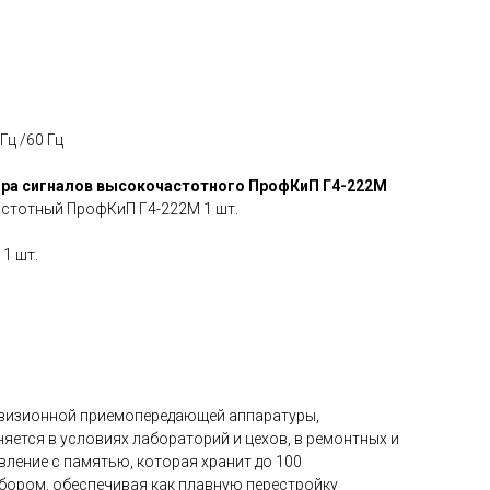
Гц /60 Гц
ора сигналов высокочастотного ПрофКиП Г4-222М
стотный ПрофКиП Г4-222М 1 шт.
1 шт.
евизионной приемопередающей аппаратуры,
ется в условиях лабораторий и цехов, в ремонтных и
ление с памятью, которая хранит до 100
бором, обеспечивая как плавную перестройку