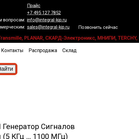
Прайс
+7 495 127 7852
 вопросам:
info@integral-kip.ru
мерческим:
sales@integral-kip.ru
Позвонить сейчас
, Transmille, PLANAR, СКАРД-Электроникс, МНИПИ, TERCHY,
Контакты
Распродажа
Склад
 Генератор Сигналов
(5 КГц … 1100 МГц)