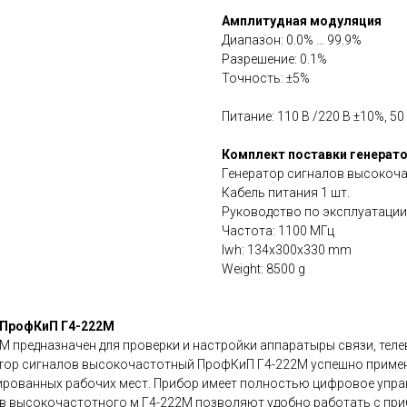
Амплитудная модуляция
Диапазон: 0.0% … 99.9%
Разрешение: 0.1%
Точность: ±5%
Питание: 110 В /220 В ±10%, 50 
Комплект поставки генерат
Генератор сигналов высокоча
Кабель питания 1 шт.
Руководство по эксплуатации 
Частота: 1100 МГц
lwh: 134x300x330 mm
Weight: 8500 g
 ПрофКиП Г4-222М
 предназначен для проверки и настройки аппаратыры связи, тел
атор сигналов высокочастотный ПрофКиП Г4-222М успешно применя
ированных рабочих мест. Прибор имеет полностью цифровое управ
ов высокочастотного м Г4-222М позволяют удобно работать с при