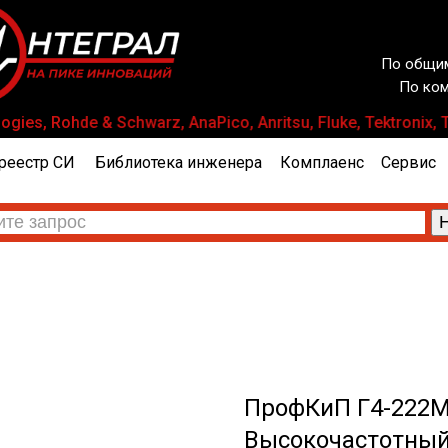
По общим
По ком
es, Rohde & Schwarz, AnaPico, Anritsu, Fluke, Tektronix
реестр СИ
Библиотека инженера
Комплаенс
Сервис
ПрофКиП Г4-222М
Высокочастотный 