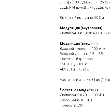
±1.5 дБ (100.0 дБмкВ … - 126 дБ
±2 дБ (-14 дБмкВ … - 100 дБмкВ)
Выходной импеданс: 50 Ом
Модуляция (внутренняя)
Диапазон: 1 кГц или 400 Гц ±2
Модуляция (внешняя)
Входной импеданс: 100 кОм
Входной уровень: 0 В … 2 В
Частотный диапазон
FM: 20 Гц … 100 кГц
АМ: 20 Гц … 10 кГЦ
Частотный отклик: ±1 дБ (1 кГц
Частотная модуляция
Диапазон: 0.0 кГц … 100 кГц
Разрешение: 0.1 кГц
Точность: ±3%