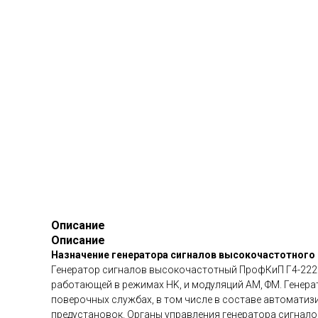
Описание
Описание
Назначение генератора сигналов высокочастотного
Генератор сигналов высокочастотный ПрофКиП Г4-222М
работающей в режимах HK, и модуляций AM, ФМ. Генер
поверочных службах, в том числе в составе автоматиз
предустановок. Органы управления генератора сигнал