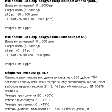
Измерение CO в окр. воздухе (встр./зондом отбора пробы)
Диапазон измерений: 0 ... 2000 ppm
Погрешность (±1 разряд):
±10 ppm (0 ... 100 ppm)
±10% от изм.зн. (101 ... 2000 ppm)
Разрешение: 1 ppm
Измерение CO в окр. воздухе (внешним зондом CO)
Диапазон измерений: 0 ... 500 ppm
Погрешность (±1 разряд):
±3 ppm (0 ... 29 ppm)
±10% от изм.зн. (30 ... 500 ppm)
Разрешение: 1 ppm
Общие технические данные
Сертификация: Анализатор дымовых газов testo 300 одобрен TÜV
согласно Первому немецкому федеральному постановлению о защите от
выбросов вредных веществ (BImSchV) Европейский стандарт EN 50379,
части 1-3
Температура хранения -20 ... +50°C
Рабочая температура -5 ... +45°C
Температура зарядки 0 ... +45°C
Рабочий диапазон влажности 15 ... 90% ОВ, без конденсации