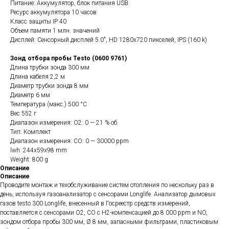
Питание: Аккумулятор, блок питания USB
Ресурс аккумулятора 10 часов
Класс защиты IP 40
Объем памяти 1 млн. значений
Дисплей: Сенсорный дисплей 5.0", HD 1280x720 пикселей, IPS (160 k)
Зонд отбора пробы Testo (0600 9761)
Длина трубки зонда 300 мм
Длина кабеля 2,2 м
Диаметр трубки зонда 8 мм
Диаметр 6 мм
Температура (макс.) 500 °C
Вес 552 г
Диапазон измерения: O2: 0 — 21 % об.
Тип: Комплект
Диапазон измерения: CO: 0 — 30000 ppm
lwh: 244x59x98 mm
Weight: 800 g
Описание
Описание
Проводите монтаж и техобслуживание систем отопления по нескольку раз в
день, используя газоанализатор с сенсорами Longlife. Анализатор дымовых
газов testo 300 Longlife, внесенный в Госреестр средств измерений,
поставляется с сенсорами O2, CO с H2-компенсацией до 8 000 ppm и NO,
зондом отбора пробы 300 мм, Ø 8 мм, запасными фильтрами, пластиковым