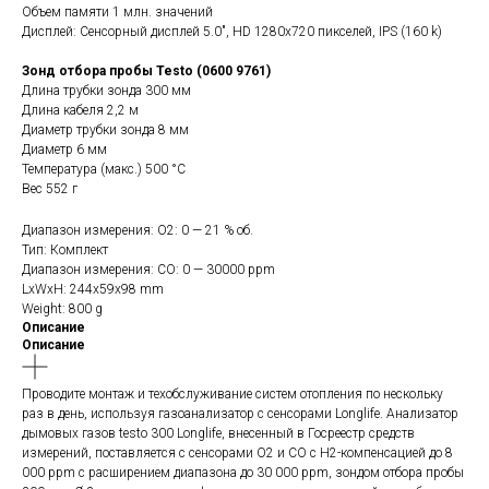
Объем памяти 1 млн. значений
Дисплей: Сенсорный дисплей 5.0", HD 1280x720 пикселей, IPS (160 k)
Зонд отбора пробы Testo (0600 9761)
Длина трубки зонда 300 мм
Длина кабеля 2,2 м
Диаметр трубки зонда 8 мм
Диаметр 6 мм
Температура (макс.) 500 °C
Вес 552 г
Диапазон измерения: O2: 0 — 21 % об.
Тип: Комплект
Диапазон измерения: CO: 0 — 30000 ppm
LxWxH: 244x59x98 mm
Weight: 800 g
Описание
Описание
Проводите монтаж и техобслуживание систем отопления по нескольку
раз в день, используя газоанализатор с сенсорами Longlife. Анализатор
дымовых газов testo 300 Longlife, внесенный в Госреестр средств
измерений, поставляется с сенсорами O2 и CO с H2-компенсацией до 8
000 ppm с расширением диапазона до 30 000 ppm, зондом отбора пробы