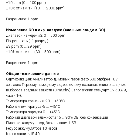
±10 ppm (0 ... 100 ppm)
±10% от изм.зн. (101 ... 2000 ppm)
Разрешение: 1 ppm
Измерение CO в окр. воздухе (внешним зондом CO)
Диапазон измерений: 0 ... 500 ppm
Погрешность (±1 разряд):
±3 ppm (0 ... 29 ppm)
±10% от изм.зн. (30 ... 500 ppm)
Разрешение: 1 ppm
Общие технические данные
Сертификация: Анализатор дымовых газов testo 300 одобрен TÜV
согласно Первому немецкому федеральному постановлению о защите от
выбросов вредных веществ (BImSchV) Европейский стандарт EN 50379,
части 1-3
Температура хранения -20 ... +50°C
Рабочая температура -5 ... +45°C
Температура зарядки 0 ... +45°C
Рабочий диапазон влажности 15 ... 90% ОВ, без конденсации
Питание: Аккумулятор, блок питания USB
Ресурс аккумулятора 10 часов
Класс защиты IP 40