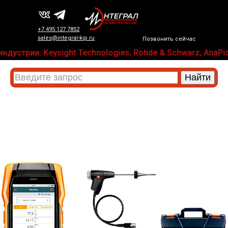
+7 495 127 7852
sales@integral-kip.ru
Позвонить сейчас
устрии: Keysight Technologies, Rohde & Schwarz, AnaPico