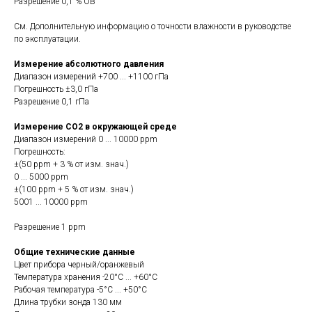
Разрешение 0,1 % ОВ
См. Дополнительную информацию о точности влажности в руководстве
по эксплуатации.
Измерение абсолютного давления
Диапазон измерений +700 ... +1100 гПа
Погрешность ±3,0 гПа
Разрешение 0,1 гПа
Измерение СО2 в окружающей среде
Диапазон измерений 0 ... 10000 ppm
Погрешность:
±(50 ppm + 3 % от изм. знач.)
0 ... 5000 ppm
±(100 ppm + 5 % от изм. знач.)
5001 ... 10000 ppm
Разрешение 1 ppm
Общие технические данные
Цвет прибора черный/оранжевый
Температура хранения -20°C ... +60°C
Рабочая температура -5°C ... +50°C
Длина трубки зонда 130 мм