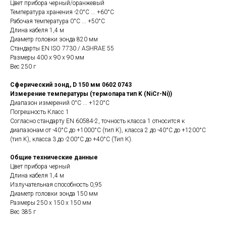
Цвет прибора черный/оранжевый
Температура хранения -20°C ... +60°C
Рабочая температура 0°C ... +50°C
Длина кабеля 1,4 м
Диаметр головки зонда 820 мм
Стандарты EN ISO 7730 / ASHRAE 55
Размеры 400 x 90 x 90 мм
Вес 250 г
Сферический зонд, D 150 мм 0602 0743
Измерение температуры (термопара тип K (NiCr-Ni))
Диапазон измерений 0°C ... +120°C
Погрешность Класс 1
Согласно стандарту EN 60584-2, точность класса 1 относится к
диапазонам от -40°C до +1000°C (тип K), класса 2 до -40°C до +1200°C
(тип K), класса 3 до -200°C до +40°C (Тип К).
Общие технические данные
Цвет прибора черный
Длина кабеля 1,4 м
Излучательная способность 0,95
Диаметр головки зонда 150 мм
Размеры 250 x 150 x 150 мм
Вес 385 г