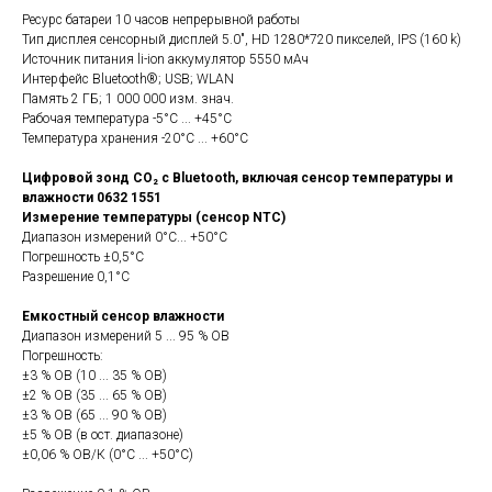
Ресурс батареи 10 часов непрерывной работы
Тип дисплея сенсорный дисплей 5.0", HD 1280*720 пикселей, IPS (160 k)
Источник питания li-ion аккумулятор 5550 мАч
Интерфейс Bluetooth®; USB; WLAN
Память 2 ГБ; 1 000 000 изм. знач.
Рабочая температура -5°C ... +45°C
Температура хранения -20°C ... +60°C
Цифровой зонд CO₂ с Bluetooth, включая сенсор температуры и
влажности 0632 1551
Измерение температуры (сенсор NTC)
Диапазон измерений 0°C... +50°C
Погрешность ±0,5°C
Разрешение 0,1°C
Емкостный сенсор влажности
Диапазон измерений 5 ... 95 % ОВ
Погрешность:
±3 % ОВ (10 ... 35 % ОВ)
±2 % ОВ (35 ... 65 % ОВ)
±3 % ОВ (65 ... 90 % ОВ)
±5 % ОВ (в ост. диапазоне)
±0,06 % ОВ/К (0°C ... +50°C)