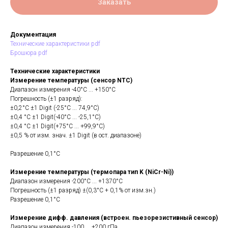
Заказать
Документация
Технические характеристики pdf
Брошюра pdf
Технические характеристики
Измерение температуры (сенсор NTC)
Диапазон измерения -40°C ... +150°C
Погрешность (±1 разряд):
±0,2°C ±1 Digit (-25°C ... 74,9°C)
±0,4 °C ±1 Digit(-40°C ... -25,1°C)
±0,4 °C ±1 Digit(+75°C ... +99,9°C)
±0,5 % от изм. знач. ±1 Digit (в ост. диапазоне)
Разрешение 0,1°C
Измерение температуры (термопара тип K (NiCr-Ni))
Диапазон измерения -200°C ... +1370°C
Погрешность (±1 разряд) ±(0,3°C + 0,1% от изм.зн.)
Разрешение 0,1°C
Измерение дифф. давления (встроен. пьезорезистивный сенсор)
Диапазон измерения -100 ... +200 гПа