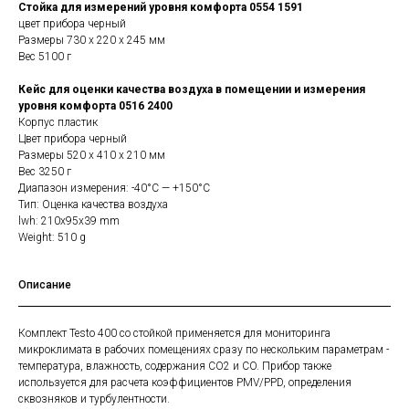
Стойка для измерений уровня комфорта 0554 1591
цвет прибора черный
Размеры 730 x 220 x 245 мм
Вес 5100 г
Кейс для оценки качества воздуха в помещении и измерения
уровня комфорта 0516 2400
Корпус пластик
Цвет прибора черный
Размеры 520 x 410 x 210 мм
Вес 3250 г
Диапазон измерения: -40°C — +150°C
Тип: Оценка качества воздуха
lwh: 210x95x39 mm
Weight: 510 g
Описание
Комплект Testo 400 со стойкой применяется для мониторинга
микроклимата в рабочих помещениях сразу по нескольким параметрам -
температура, влажность, содержания CO2 и CO. Прибор также
используется для расчета коэффициентов PMV/PPD, определения
сквозняков и турбулентности.