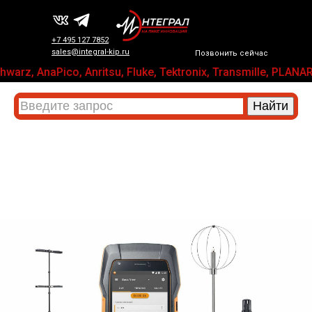
+7 495 127 7852
sales@integral-kip.ru
Позвонить сейчас
arz, AnaPico, Anritsu, Fluke, Tektronix, Transmille, PL