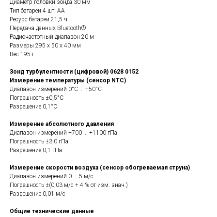
Диаметр головки зонда 30 мм
Тип батареи 4 шт. АА
Ресурс батареи 21,5 ч
Передача данных Bluetooth®
Радиочастотный диапазон 20 м
Размеры 295 x 50 x 40 мм
Вес 195 г
Зонд турбулентности (цифровой) 0628 0152
Измерение температуры (сенсор NTC)
Диапазон измерений 0°C ... +50°C
Погрешность ±0,5°C
Разрешение 0,1°C
Измерение абсолютного давления
Диапазон измерений +700 ... +1100 гПа
Погрешность ±3,0 гПа
Разрешение 0,1 гПа
Измерение скорости воздуха (сенсор обогреваемая струна)
Диапазон измерений 0 ... 5 м/с
Погрешность ±(0,03 м/с + 4 % от изм. знач.)
Разрешение 0,01 м/с
Общие технические данные