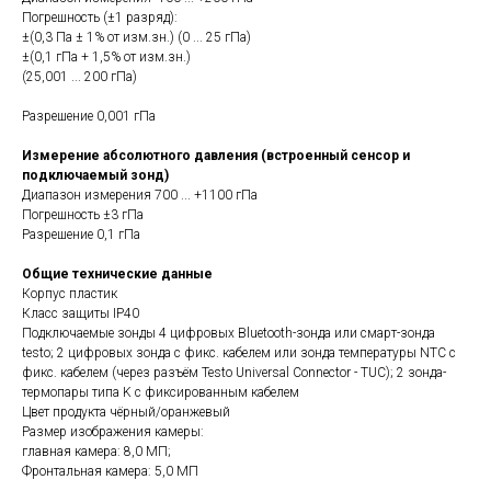
Погрешность (±1 разряд):
±(0,3 Па ± 1% от изм.зн.) (0 ... 25 гПа)
±(0,1 гПа + 1,5% от изм.зн.)
(25,001 ... 200 гПа)
Разрешение 0,001 гПа
Измерение абсолютного давления (встроенный сенсор и
подключаемый зонд)
Диапазон измерения 700 ... +1100 гПа
Погрешность ±3 гПа
Разрешение 0,1 гПа
Общие технические данные
Корпус пластик
Класс защиты IP40
Подключаемые зонды 4 цифровых Bluetooth-зонда или смарт-зонда
testo; 2 цифровых зонда с фикс. кабелем или зонда температуры NTC с
фикс. кабелем (через разъём Testo Universal Connector - TUC); 2 зонда-
термопары типа K с фиксированным кабелем
Цвет продукта чёрный/оранжевый
Размер изображения камеры:
главная камера: 8,0 МП;
Фронтальная камера: 5,0 МП