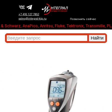
+7 495 127 7852
sales@integral-kip.ru
Позвонить сейчас
 Schwarz, AnaPico, Anritsu, Fluke, Tektronix, Transmill