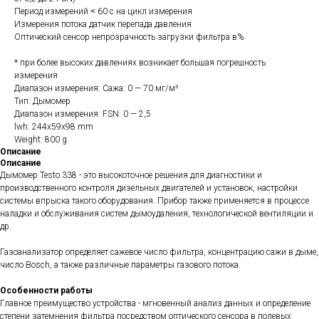
Период измерений ˂ 60 с на цикл измерения
Измерения потока датчик перепада давления
Оптический сенсор непрозрачность загрузки фильтра в%
* при более высоких давлениях возникает большая погрешность
измерения
Диапазон измерения: Сажа: 0 — 70 мг/м³
Тип: Дымомер
Диапазон измерения: FSN: 0 — 2,5
lwh: 244x59x98 mm
Weight: 800 g
Описание
Описание
Дымомер Testo 338 - это высокоточное решения для диагностики и
производственного контроля дизельных двигателей и установок, настройки
системы впрыска такого оборудования. Прибор также применяется в процессе
наладки и обслуживания систем дымоудаления, технологической вентиляции и
др.
Газоанализатор определяет сажевое число фильтра, концентрацию сажи в дыме,
число Bosch, а также различные параметры газового потока.
Особенности работы
Главное преимущество устройства - мгновенный анализ данных и определение
степени затемнения фильтра посредством оптического сенсора в полевых