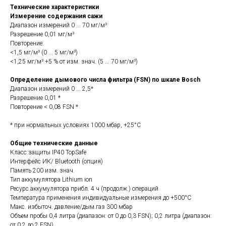
Технические характеристики
Измерение содержания сажи
Диапазон измерений 0 ... 70 мг/м³
Разрешение 0,01 мг/м³
Повторение:
<1,5 мг/м³ (0 ... 5 мг/м³)
<1,25 мг/м³ +5 % от изм. знач. (5 ... 70 мг/м³)
Определение дымового числа фильтра (FSN) по шкале Bosch
Диапазон измерений 0 ... 2,5*
Разрешение 0,01 *
Повторение < 0,08 FSN *
* при нормальных условиях 1000 мбар, +25°C
Общие технические данные
Класс защиты IP40 TopSafe
Интерфейс ИК/ Bluetooth (опция)
Память 200 изм. знач.
Тип аккумулятора Lithium ion
Ресурс аккумулятора прибл. 4 ч (продолж.) операций
Температура применения индивидуальные измерения до +500°C
Макс. избыточ. давление/дым.газ 300 мбар
Объем пробы 0,4 литра (диапазон: от 0 до 0,3 FSN); 0,2 литра (диапазон:
от 0,2 до 2 FSN)