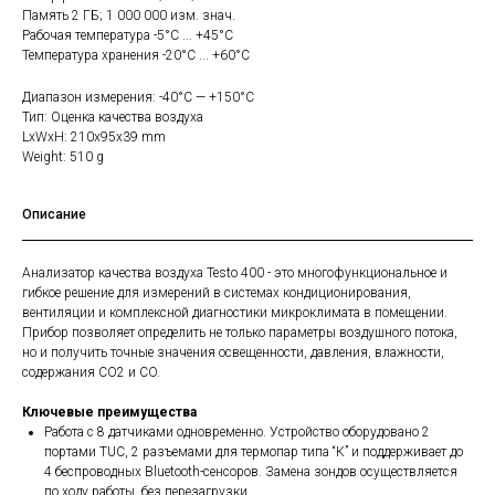
Память 2 ГБ; 1 000 000 изм. знач.
Рабочая температура -5°C ... +45°C
Температура хранения -20°C ... +60°C
Диапазон измерения: -40°C — +150°C
Тип: Оценка качества воздуха
LxWxH: 210x95x39 mm
Weight: 510 g
Описание
Анализатор качества воздуха Testo 400 - это многофункциональное и
гибкое решение для измерений в системах кондиционирования,
вентиляции и комплексной диагностики микроклимата в помещении.
Прибор позволяет определить не только параметры воздушного потока,
но и получить точные значения освещенности, давления, влажности,
содержания CO2 и CO.
Ключевые преимущества
Работа с 8 датчиками одновременно. Устройство оборудовано 2
портами TUC, 2 разъемами для термопар типа “К” и поддерживает до
4 беспроводных Bluetooth-сенсоров. Замена зондов осуществляется
по ходу работы, без перезагрузки.