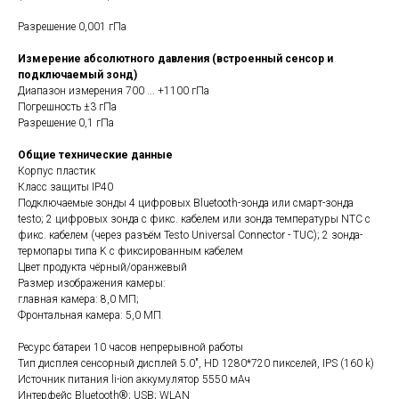
Разрешение 0,001 гПа
Измерение абсолютного давления (встроенный сенсор и
подключаемый зонд)
Диапазон измерения 700 ... +1100 гПа
Погрешность ±3 гПа
Разрешение 0,1 гПа
Общие технические данные
Корпус пластик
Класс защиты IP40
Подключаемые зонды 4 цифровых Bluetooth-зонда или смарт-зонда
testo; 2 цифровых зонда с фикс. кабелем или зонда температуры NTC с
фикс. кабелем (через разъём Testo Universal Connector - TUC); 2 зонда-
термопары типа K с фиксированным кабелем
Цвет продукта чёрный/оранжевый
Размер изображения камеры:
главная камера: 8,0 МП;
Фронтальная камера: 5,0 МП
Ресурс батареи 10 часов непрерывной работы
Тип дисплея сенсорный дисплей 5.0", HD 1280*720 пикселей, IPS (160 k)
Источник питания li-ion аккумулятор 5550 мАч
Интерфейс Bluetooth®; USB; WLAN