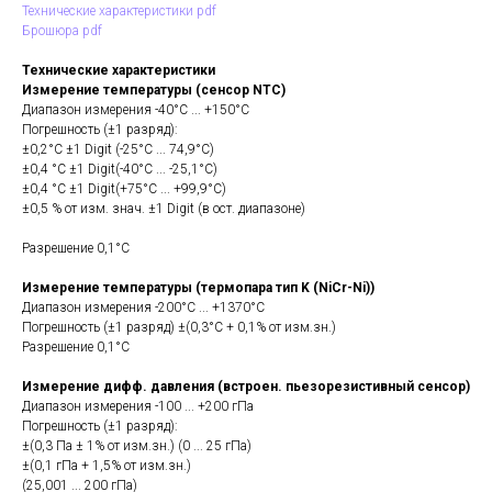
Технические характеристики pdf
Брошюра pdf
Технические характеристики
Измерение температуры (сенсор NTC)
Диапазон измерения -40°C ... +150°C
Погрешность (±1 разряд):
±0,2°C ±1 Digit (-25°C ... 74,9°C)
±0,4 °C ±1 Digit(-40°C ... -25,1°C)
±0,4 °C ±1 Digit(+75°C ... +99,9°C)
±0,5 % от изм. знач. ±1 Digit (в ост. диапазоне)
Разрешение 0,1°C
Измерение температуры (термопара тип K (NiCr-Ni))
Диапазон измерения -200°C ... +1370°C
Погрешность (±1 разряд) ±(0,3°C + 0,1% от изм.зн.)
Разрешение 0,1°C
Измерение дифф. давления (встроен. пьезорезистивный сенсор)
Диапазон измерения -100 ... +200 гПа
Погрешность (±1 разряд):
±(0,3 Па ± 1% от изм.зн.) (0 ... 25 гПа)
±(0,1 гПа + 1,5% от изм.зн.)
(25,001 ... 200 гПа)