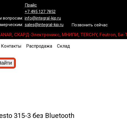
Прайс
+7 495 127 7852
 вопросам:
info@integral-kip.ru
мерческим:
sales@integral-kip.ru
Позвонить сейчас
, PLANAR, СКАРД-Электроникс, МНИПИ, TERCHY, Feutron, Би
Контакты
Распродажа
Склад
sto 315-3 без Bluetooth