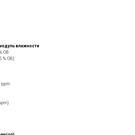
модуль влажности
 % ОВ
95 % ОВ)
0 ppm
 ppm)
сенсор)