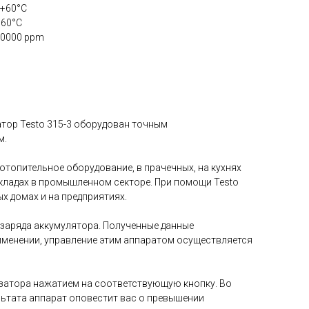
 +60°C
+60°C
 10000 ppm
атор Testo 315-3 оборудован точным
м.
отопительное оборудование, в прачечных, на кухнях
 складах в промышленном секторе. При помощи Testo
х домах и на предприятиях.
 заряда аккумулятора. Полученные данные
рименении, управление этим аппаратом осуществляется
изатора нажатием на соответствующую кнопку. Во
ьтата аппарат оповестит вас о превышении