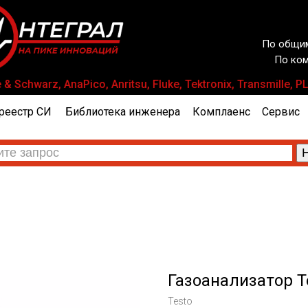
По общим
По ком
Schwarz, AnaPico, Anritsu, Fluke, Tektronix, Transmille
реестр СИ
Библиотека инженера
Комплаенс
Сервис
Газоанализатор Te
Testo