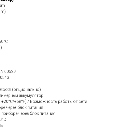
ppm
pm)
60°C
)
EN 60529
50543
etooth (опционально)
олимерный аккумулятор
и +20°C/+68°F) / Возможность работы от cети
ре через блок питания
 приборе через блок питания
40°C
ОВ