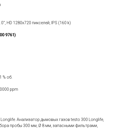
в
0", HD 1280x720 пикселей, IPS (160 k)
00 9761)
1 % об.
30000 ppm
nglife. Анализатор дымовых газов testo 300 Longlife,
тбора пробы 300 мм, Ø 8 мм, запасными фильтрами,