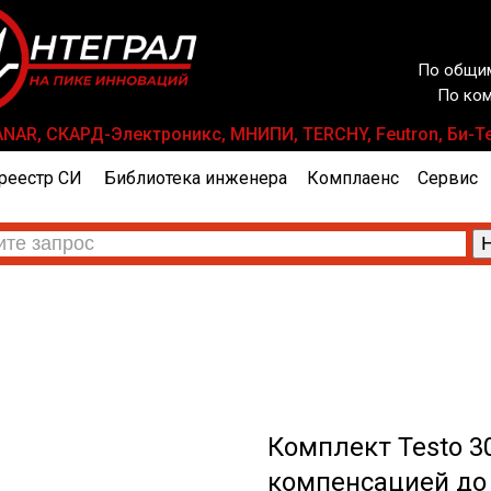
По общим
По ком
LANAR, СКАРД-Электроникс, МНИПИ, TERCHY, Feutron, Би-Те
реестр СИ
Библиотека инженера
Комплаенс
Сервис
Комплект Testo 300
компенсацией до 