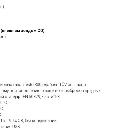
pm)
е (внешним зондом CO)
ppm
мовых газов testo 300 одобрен TÜV согласно
ному постановлению о защите от выбросов вредных
й стандарт EN 50379, части 1-3
50°C
°C
C
5 ... 90% ОВ, без конденсации
итания USB