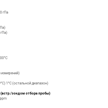
00 гПа
гПа)
 гПа)
200°C
н измерений)
9,9°C) 1°C (остальной диапазон)
 (встр./зондом отбора пробы)
0 ppm