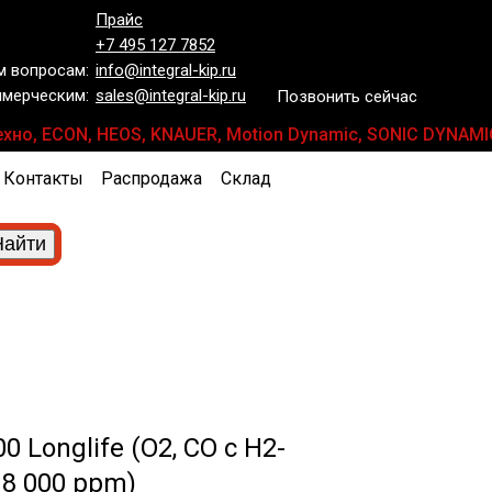
Прайс
+7 495 127 7852
 вопросам:
info@integral-kip.ru
мерческим:
sales@integral-kip.ru
Позвонить сейчас
хно, ECON, HEOS, KNAUER, Motion Dynamic, SONIC DYNAMICS
Контакты
Распродажа
Склад
 Longlife (O2, СО с H2-
8 000 ppm)