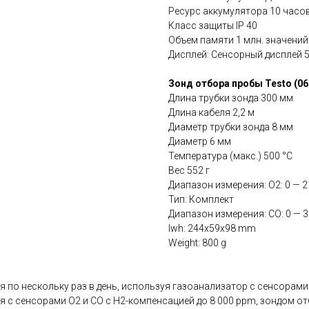
Ресурс аккумулятора 10 часо
Класс защиты IP 40
Объем памяти 1 млн. значений
Дисплей: Сенсорный дисплей 5.
Зонд отбора пробы Testo (06
Длина трубки зонда 300 мм
Длина кабеля 2,2 м
Диаметр трубки зонда 8 мм
Диаметр 6 мм
Температура (макс.) 500 °C
Вес 552 г
Диапазон измерения: O2: 0 — 2
Тип: Комплект
Диапазон измерения: CO: 0 — 
lwh: 244x59x98 mm
Weight: 800 g
о нескольку раз в день, используя газоанализатор с сенсорами Lo
я с сенсорами O2 и CO с H2-компенсацией до 8 000 ppm, зондом о