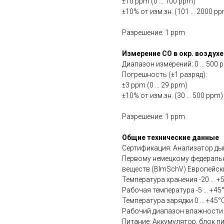
±10 ppm (0 ... 100 ppm)
±10% от изм.зн. (101 ... 2000 p
Разрешение: 1 ppm
Измерение CO в окр. воздух
Диапазон измерений: 0 ... 500 
Погрешность (±1 разряд):
±3 ppm (0 ... 29 ppm)
±10% от изм.зн. (30 ... 500 ppm)
Разрешение: 1 ppm
Общие технические данные
Сертификация: Анализатор ды
Первому немецкому федераль
веществ (BImSchV) Европейски
Температура хранения -20 ... +
Рабочая температура -5 ... +45
Температура зарядки 0 ... +45°
Рабочий диапазон влажности 1
Питание: Аккумулятор, блок п