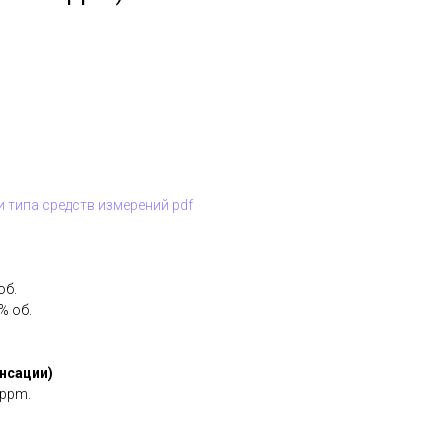
 типа средств измерений pdf
об.
% об.
нсации)
 ppm.