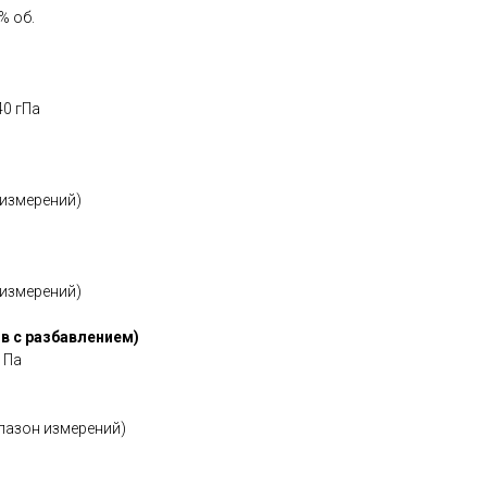
% об.
40 гПа
 измерений)
 измерений)
в с разбавлением)
0 Па
апазон измерений)