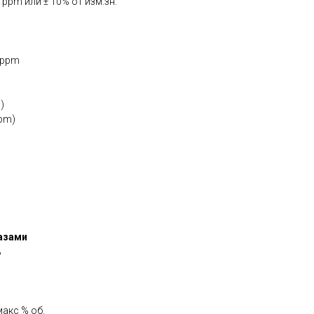
 ppm или ± 10% от изм.зн.
0 ppm
)
ppm)
азами
%
макс % об.