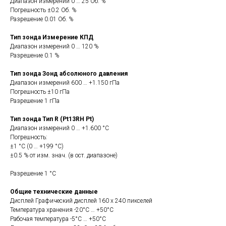
Диапазон измерений 0 … 25 Об. %
Погрешность ±0.2 Об. %
Разрешение 0.01 Об. %
Тип зонда Измерение КПД
Диапазон измерений 0 … 120 %
Разрешение 0.1 %
Тип зонда Зонд абсолюного давления
Диапазон измерений 600 … +1.150 гПа
Погрешность ±10 гПа
Разрешение 1 гПа
Тип зонда Тип R (Pt13RH Pt)
Диапазон измерений 0 … +1.600 °C
Погрешность:
±1 °C (0 … +199 °C)
±0.5 % от изм. знач. (в ост. диапазоне)
Разрешение 1 °C
Общие технические данные
Дисплей Графический дисплей 160 x 240 пикселей
Температура хранения -20°C … +50°C
Рабочая температура -5°C … +50°C