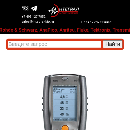
+7 495 127 7852
sales@integral-kip.ru
Позвонить сейчас
hde & Schwarz, AnaPico, Anritsu, Fluke, Tektronix, Tran