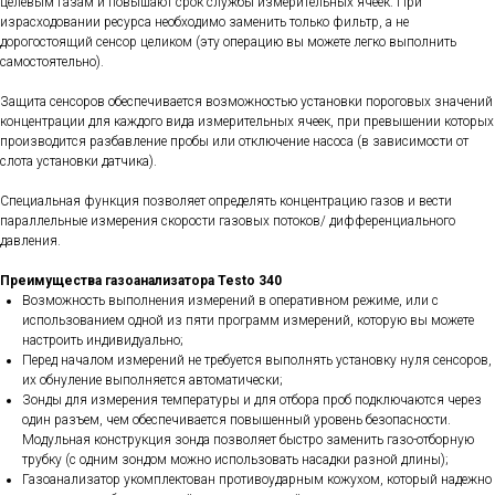
целевым газам и повышают срок службы измерительных ячеек. При
израсходовании ресурса необходимо заменить только фильтр, а не
дорогостоящий сенсор целиком (эту операцию вы можете легко выполнить
самостоятельно).
Защита сенсоров обеспечивается возможностью установки пороговых значений
концентрации для каждого вида измерительных ячеек, при превышении которых
производится разбавление пробы или отключение насоса (в зависимости от
слота установки датчика).
Специальная функция позволяет определять концентрацию газов и вести
параллельные измерения скорости газовых потоков/ дифференциального
давления.
Преимущества газоанализатора Testo 340
Возможность выполнения измерений в оперативном режиме, или с
использованием одной из пяти программ измерений, которую вы можете
настроить индивидуально;
Перед началом измерений не требуется выполнять установку нуля сенсоров,
их обнуление выполняется автоматически;
Зонды для измерения температуры и для отбора проб подключаются через
один разъем, чем обеспечивается повышенный уровень безопасности.
Модульная конструкция зонда позволяет быстро заменить газо-отборную
трубку (с одним зондом можно использовать насадки разной длины);
Газоанализатор укомплектован противоударным кожухом, который надежно