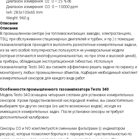
Диапазон измерения: O2: 0 — 25 % об.
Диапазон измерения: CO: 0 — 10000 ppm
lwh: 283x103x65 mm
Weight: 960 g
Описание
Описание
В промышленном секторе (на топливосжигающих заводах, электростанциях,
ТЭЦ, при обслуживании стационарных двигателей и турбин, и пр.) с помощью
газоанализаторов приходится выполнять разнотипные измерительные задачи,
из-за чего особой популярностью пользуются не универсальные модели
(которые отличаются многофункциональностью, но при этом и высокой ценой),
а приборы, обладающие эксплуатационной гибкостью. Используя
газоанализатор Testo 340, вы сможете эффективно решать задачи по сервису и
мониторингу любых промышленных объектов, подбирая необходимый комплект
измерительный сенсоров для каждого вида работ.
Особенности промышленного газоанализатора Testo 340
Модель Testo 340 оснащена четырьмя слотами для установки измерительных
сенсоров. Кроме предустановленной кислородной ячейки, вы самостоятельно
выбираете три других сенсора (из шести возможных видов), исходя из
имеющихся измерительных задач. После установки сенсоры не требуют
дополнительной калибровки.
Сенсоры СО и NO комплектуются сменными фильтрами (с индикатором
ресурса), которые позволяют бороться с перекрестной чувствительностью по