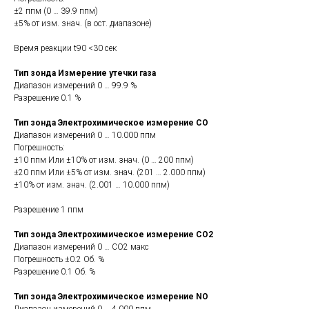
±2 ппм (0 … 39.9 ппм)
±5% от изм. знач. (в ост. диапазоне)
Время реакции t90 <30 сек
Тип зонда Измерение утечки газа
Диапазон измерений 0 … 99.9 %
Разрешение 0.1 %
Тип зонда Электрохимическое измерение СО
Диапазон измерений 0 … 10.000 ппм
Погрешность:
±10 ппм Или ±10% от изм. знач. (0 … 200 ппм)
±20 ппм Или ±5% от изм. знач. (201 … 2.000 ппм)
±10% от изм. знач. (2.001 … 10.000 ппм)
Разрешение 1 ппм
Тип зонда Электрохимическое измерение СО2
Диапазон измерений 0 … CO2 макс
Погрешность ±0.2 Об. %
Разрешение 0.1 Об. %
Тип зонда Электрохимическое измерение NO