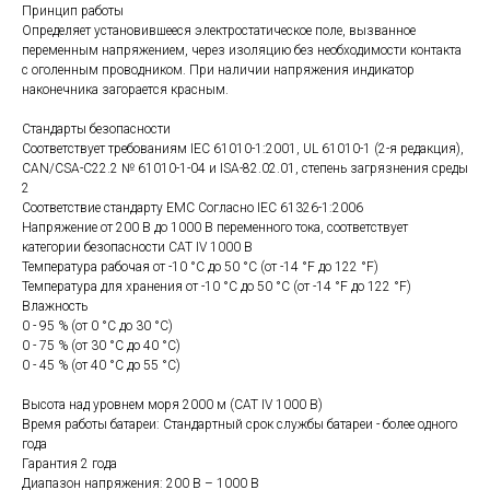
Принцип работы
Определяет установившееся электростатическое поле, вызванное
переменным напряжением, через изоляцию без необходимости контакта
с оголенным проводником. При наличии напряжения индикатор
наконечника загорается красным.
Стандарты безопасности
Соответствует требованиям IEC 61010-1:2001, UL 61010-1 (2-я редакция),
CAN/CSA-C22.2 № 61010-1-04 и ISA-82.02.01, степень загрязнения среды
2
Соответствие стандарту EMC Согласно IEC 61326-1:2006
Напряжение от 200 В до 1000 В переменного тока, соответствует
категории безопасности CAT IV 1000 В
Температура рабочая от -10 °C до 50 °C (от -14 °F до 122 °F)
Температура для хранения от -10 °C до 50 °C (от -14 °F до 122 °F)
Влажность
0 - 95 % (от 0 °C до 30 °C)
0 - 75 % (от 30 °C до 40 °C)
0 - 45 % (от 40 °C до 55 °C)
Высота над уровнем моря 2000 м (CAT IV 1000 В)
Время работы батареи: Стандартный срок службы батареи - более одного
года
Гарантия 2 года
Диапазон напряжения: 200 В – 1000 В