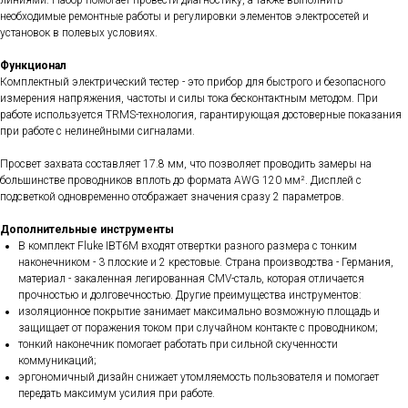
линиями. Набор помогает провести диагностику, а также выполнить
необходимые ремонтные работы и регулировки элементов электросетей и
установок в полевых условиях.
Функционал
Комплектный электрический тестер - это прибор для быстрого и безопасного
измерения напряжения, частоты и силы тока бесконтактным методом. При
работе используется TRMS-технология, гарантирующая достоверные показания
при работе с нелинейными сигналами.
Просвет захвата составляет 17.8 мм, что позволяет проводить замеры на
большинстве проводников вплоть до формата AWG 120 мм². Дисплей с
подсветкой одновременно отображает значения сразу 2 параметров.
Дополнительные инструменты
В комплект Fluke IBT6M входят отвертки разного размера с тонким
наконечником - 3 плоские и 2 крестовые. Страна производства - Германия,
материал - закаленная легированная CMV-сталь, которая отличается
прочностью и долговечностью. Другие преимущества инструментов:
изоляционное покрытие занимает максимально возможную площадь и
защищает от поражения током при случайном контакте с проводником;
тонкий наконечник помогает работать при сильной скученности
коммуникаций;
эргономичный дизайн снижает утомляемость пользователя и помогает
передать максимум усилия при работе.