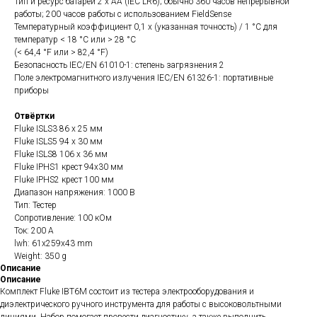
Тип и ресурс батареи 2 x AA (IEC LR6); обычно 360 часов непрерывной
работы; 200 часов работы с использованием FieldSense
Температурный коэффициент 0,1 x (указанная точность) / 1 °C для
температур < 18 °C или > 28 °C
(< 64,4 °F или > 82,4 °F)
Безопасность IEC/EN 61010-1: степень загрязнения 2
Поле электромагнитного излучения IEC/EN 61326-1: портативные
приборы
Отвёртки
Fluke ISLS3 86 x 25 мм
Fluke ISLS5 94 x 30 мм
Fluke ISLS8 106 x 36 мм
Fluke IPHS1 крест 94x30 мм
Fluke IPHS2 крест 100 мм
Диапазон напряжения: 1000 В
Тип: Тестер
Сопротивление: 100 кОм
Ток: 200 А
lwh: 61x259x43 mm
Weight: 350 g
Описание
Описание
Комплект Fluke IBT6M состоит из тестера электрооборудования и
диэлектрического ручного инструмента для работы с высоковольтными