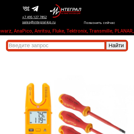
+7 495 127 7852
sales@integral-kip.ru
Позвонить сейчас
arz, AnaPico, Anritsu, Fluke, Tektronix, Transmille, PL