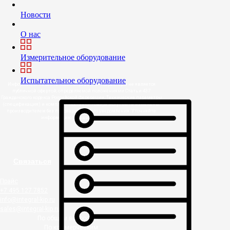
Новости
О нас
Измерительное оборудование
Испытательное оборудование
Информация на сайте носит справочный характер и не является
публичной офертой, определяемой положениями Статьи 437
Гражданского кодекса Российской Федерации. Технические параметры
(спецификация) и комплект поставки товара могут быть изменены
производителем без предварительного уведомления. Уточняйте
информацию у наших менеджеров.
Связаться
Прайс
+7 495 127 7852
info@integral-kip.ru
sales@integral-kip.ru
По общим вопросам:
По коммерческим: