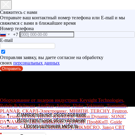
Свяжитесь с нами
Отправьте ваш контактный номер телефона или E-mail и мы
свяжемся с вами в ближайшее время
Номер телефона
+7
E-mail
Отправляя заявку, вы даете согласие на обработку
своих
персональных данных
Отправить
Оборудование от лидеров индустрии: Keysight Technologies,
Rohde & Schwarz, AnaPico, Anritsu, Fluke, Tektronix, Transmille,
PLANAR, СКАРД-Электроникс, МНИПИ, TERCHY, Feutron,
Измерительное оборудование
Би-Техно, ECON, HEOS, KNAUER, Motion Dynamic, SONIC
Испытательное оборудование
DYNAMICS, TIRA, МИКРАН, ТЕТРОН, ПрофКиП, Guide
Промышленная мебель
Sensmart, SALUKI TECHNOLOGY, HIKMICRO, Завод СВТ