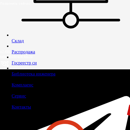
Позвонить сейчас
Склад
Распродажа
+7 495 127 7852
sales@integral-kip.ru
Госреестр си
Библиотека инженера
Комплаенс
Сервис
Контакты