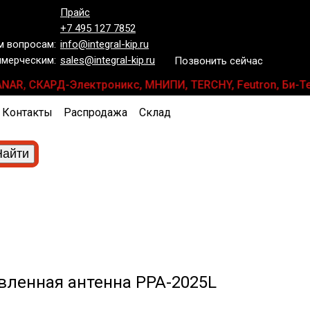
Прайс
+7 495 127 7852
 вопросам:
info@integral-kip.ru
мерческим:
sales@integral-kip.ru
Позвонить сейчас
, PLANAR, СКАРД-Электроникс, МНИПИ, TERCHY, Feutron, Би
Контакты
Распродажа
Склад
вленная антенна PPA-2025L