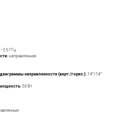
0–2.5 ГГц
сти:
направленная
Б
диаграммы направленности (верт./гориз.):
14°/14°
 мощность:
50 Вт
равленные