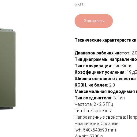
SKU:
Заказать
Технические характеристики
Диапазон рабочих частот:
2.
Тип диаграммы направленно
Тип поляризации:
линейная
Коэффициент усиления:
19 д
Ширина основного лепестка 
КСВН, не более:
2.0
Максимальная подводимая
Тип соединителя:
N-тип
Частота: 2 - 2.5 ГГц
Тип: Патч-антенны
Направленные свойства: Нап
Назначение: Связные
lwh: 540x540x90 mm
Weight: 5700 g