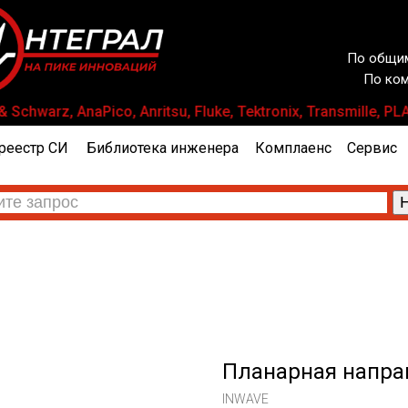
По общим
По ком
Schwarz, AnaPico, Anritsu, Fluke, Tektronix, Transmille
реестр СИ
Библиотека инженера
Комплаенс
Сервис
Планарная напра
INWAVE