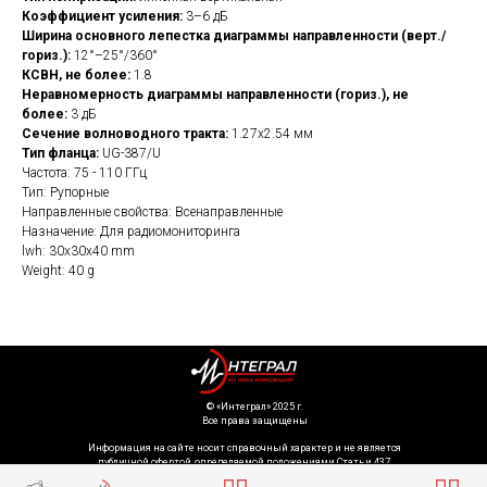
Коэффициент усиления:
3–6 дБ
Ширина основного лепестка диаграммы направленности (верт./
гориз.):
12°–25°/360°
КСВН, не более:
1.8
Неравномерность диаграммы направленности (гориз.), не
более:
3 дБ
Сечение волноводного тракта:
1.27х2.54 мм
Тип фланца:
UG-387/U
Частота: 75 - 110 ГГц
Тип: Рупорные
Направленные свойства: Всенаправленные
Назначение: Для радиомониторинга
lwh: 30x30x40 mm
Weight: 40 g
©️ «Интеграл» 2025 г.
Все права защищены
Информация на сайте носит справочный характер и не является
публичной офертой, определяемой положениями Статьи 437
Гражданского кодекса Российской Федерации. Технические параметры