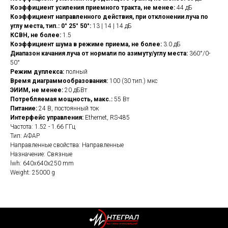
Коэффициент усиления приемного тракта, не менее:
44 дБ
Коэффициент направленного действия, при отклонении луча по
углу места, тип.: 0° 25° 50°:
13 | 14 | 14 дБ
КСВН, не более:
1.5
Коэффициент шума в режиме приема, не более:
3.0 дБ
Диапазон качания луча от нормали по азимуту/углу места:
360°/0-
50°
Режим дуплекса:
полный
Время диаграммообразования:
100 (30 тип.) мкс
ЭИИМ, не менее:
20 дБВт
Потребляемая мощность, макс.:
55 Вт
Питание:
24 В, постоянный ток
Интерфейс управления:
Ethernet, RS-485
Частота: 1.52 - 1.66 ГГц
Тип: АФАР
Направленные свойства: Направленные
Назначение: Связные
lwh: 640x640x250 mm
Weight: 25000 g