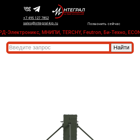
+7 495 127 7852
sales@integral-kip.ru
Позвонить сейчас
, СКАРД-Электроникс, МНИПИ, TERCHY, Feutron, Би-Техно, 