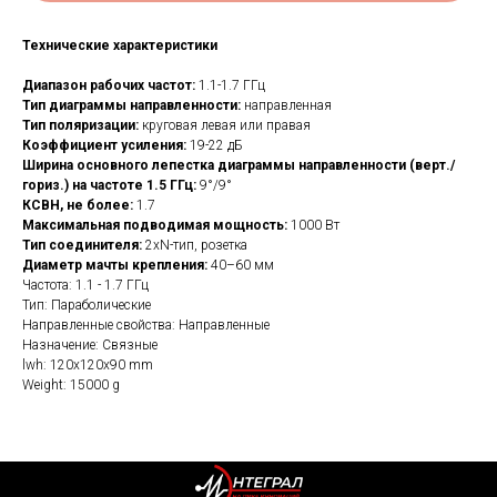
Технические характеристики
Диапазон рабочих частот:
1.1-1.7 ГГц
Тип диаграммы направленности:
направленная
Тип поляризации:
круговая левая или правая
Коэффициент усиления:
19-22 дБ
Ширина основного лепестка диаграммы направленности (верт./
гориз.) на частоте 1.5 ГГц:
9°/9°
КСВН, не более:
1.7
Максимальная подводимая мощность:
1000 Вт
Тип соединителя:
2хN-тип, розетка
Диаметр мачты крепления:
40–60 мм
Частота: 1.1 - 1.7 ГГц
Тип: Параболические
Направленные свойства: Направленные
Назначение: Связные
lwh: 120x120x90 mm
Weight: 15000 g