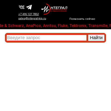
+7 495 127 7852
sales@integral-kip.ru
Позвонить сейчас
e & Schwarz, AnaPico, Anritsu, Fluke, Tektronix, Transm