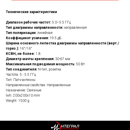
Технические характеристики
Диапазон рабочих частот:
5.0–5.5 ГГц
Тип диаграммы направленности:
направленная
Тип поляризации:
линейная
Коэффициент усиления:
19.5 дБ
Ширина основного лепестка диаграммы направленности (верт./
гориз.):
16°/16°
КСВН, не более:
1.8
Диаметр мачты крепления:
30-67 мм
Максимальная подводимая мощность:
50 Вт
Тип соединителя:
N-тип, розетка
Частота: 5 - 5.5 ГГц
Тип: Патч-антенны
Направленные свойства: Направленные
Назначение: Связные
lwh: 200x200x10 mm
Weight: 1500 g