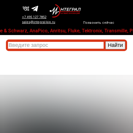
+7 495 127 7852
sales@integral-kip.ru
Позвонить сейчас
 & Schwarz, AnaPico, Anritsu, Fluke, Tektronix, Transmi