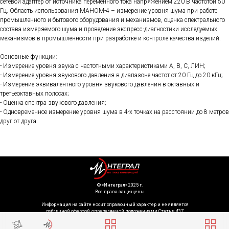
сетевой адаптер от источника переменного тока напряжением 220 В частотой 50
Гц. Область использования МАНОМ-4 – измерение уровня шума при работе
промышленного и бытового оборудования и механизмов, оценка спектрального
состава измеряемого шума и проведение экспресс-диагностики исследуемых
механизмов в промышленности при разработке и контроле качества изделий.
Основные функции:
- Измерение уровня звука с частотными характеристиками A, B, С, ЛИН;
- Измерение уровня звукового давления в диапазоне частот от 20 Гц до 20 кГц;
- Измерение эквивалентного уровня звукового давления в октавных и
третьеоктавных полосах;
- Оценка спектра звукового давления;
- Одновременное измерение уровня шума в 4-х точках на расстоянии до 8 метров
друг от друга.
©️ «Интеграл» 2025 г.
Все права защищены
Информация на сайте носит справочный характер и не является
публичной офертой, определяемой положениями Статьи 437
Гражданского кодекса Российской Федерации. Технические параметры
(спецификация) и комплект поставки товара могут быть изменены