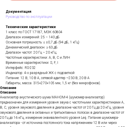
Документация
Руководство по эксплуатации
Технические характеристики
1 класс по ГОСТ 17187, МЭК 60804
Диапазон измерений: 25 – 140 дБ
Основная погрешность: ≤ ±0,7 дБ (94 дБ, 1 кГц)
Динамический диапазон: ≥ 63 дБ
Диапазон частот: 20 Гц – 20 кГц;
Частотные характеристики: А, В, С и ЛИН
Временные характеристики: S, F, I
Интерфейс: RS-232
Индикатор: 4‑х разрядный ЖК с подсветкой
Питание: 12 В, 10 В·А, сетевой адаптер ~230 В, 20 В·А
Габариты, масса: 315×270×105 мм, 1,5 кг (без микрофонов).
Описание
Описание
Анализатор акустического шума МАНОМ-4 (шумомер-анализатор)
предназначен для измерения уровня звука с частотными характеристиками А,
В, С, уровня звукового давления в диапазоне частот от 20 Гц до 20 кГц, уровня
звукового давления в октавных и третьоктавных полосах в диапазоне частот от
20 Гц до 16 кГц, измерение эквивалентного уровня Leq. Питание шумомера-
анализатора - от источника постоянного тока напряжением 12 В или через