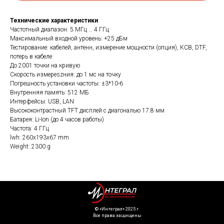
Технические характеристики
Частотный диапазон: 5 МГц … 4 ГГц
Максимальный входной уровень: +25 дБм
Тестирование: кабелей, антенн, измерение мощности (опция), КСВ, DTF,
потерь в кабеле
До 2001 точки на кривую
Скорость измереszния: до 1 мс на точку
Погрешность установки частоты: ±3*10-6
Внутренняя память: 512 МБ
Интерфейсы: USB, LAN
Высококонтрастный TFT дисплей с диагональю 17.8 мм
Батарея: Li-Ion (до 4 часов работы)
Частота: 4 ГГц
lwh: 260x193x67 mm
Weight: 2300 g
©️ «Интеграл» 2025 г.
Все права защищены