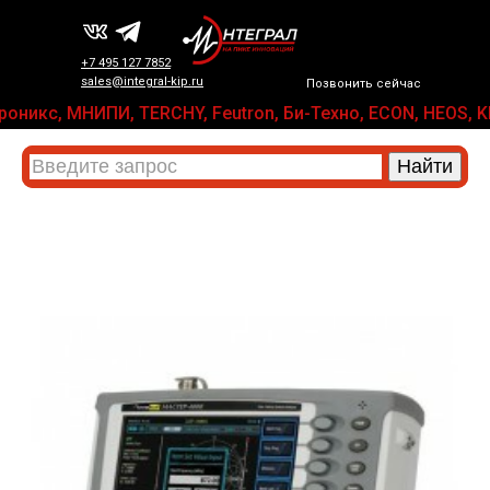
+7 495 127 7852
sales@integral-kip.ru
Позвонить сейчас
лектроникс, МНИПИ, TERCHY, Feutron, Би-Техно, ECON, HEO