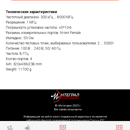
Технические характеристики
Частотный диапазон: 300 кГц … 8000 МГц
Разрешение: 1 МГц
Погрешность установки частоты: ±5*10-6
Разъемы измерительных портов: N-тип Female
Импеданс: 50 Ом
Количество тестовых точек, выбираемых пользователем: 2 … 50001
Питание: 100 В … 240 В, 50/ 60 Гц
Частота: 8 ГГц
Кол-во портов: 4
lwh: 320x439x238 mm
Weight: 11700 g
©️ «Интеграл» 2025 г.
Все права защищены
Информация на сайте носит справочный характер и не является
публичной офертой, определяемой положениями Статьи 437
Гражданского кодекса Российской Федерации. Технические параметры
(спецификация) и комплект поставки товара могут быть изменены