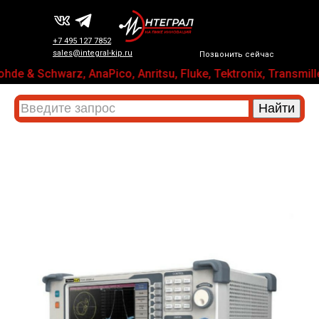
+7 495 127 7852
sales@integral-kip.ru
Позвонить сейчас
hde & Schwarz, AnaPico, Anritsu, Fluke, Tektronix, Tran